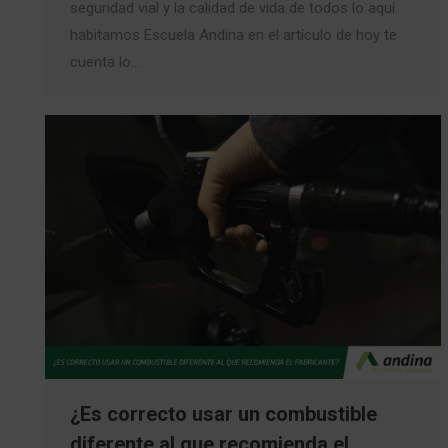
seguridad vial y la calidad de vida de todos lo aquí
habitamos Escuela Andina en el artículo de hoy te
cuenta lo…
¿Es correcto usar un combustible
diferente al que recomienda el