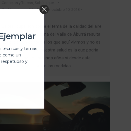
Consejos y Trucos
,
Sabías que…
Por
Maria Luisa Ortiz Berrio
octubre 10, 2018
Deja un comentario
La preocupación sobre el tema de la calidad del aire
Ejemplar
en el Área Metropolitana del Valle de Aburrá resulta
ser el común de todos los que aquí vivimos y no es
 técnicas y temas
para menos, ya que nuestra salud es la que podría
te como un
verse afectada en algunos años si desde este
 respetuoso y
momento no se toman las medidas…