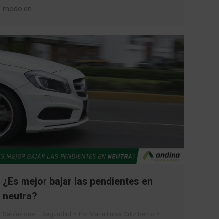
modo en…
¿Es mejor bajar las pendientes en
neutra?
Sabías que…
,
Seguridad
Por
Maria Luisa Ortiz Berrio