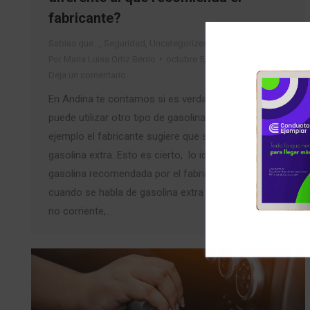
fabricante?
Sabías que…
,
Seguridad
,
Uncategorized
Por
Maria Luisa Ortiz Berrio
octubre 5, 2018
Deja un comentario
En Andina te contamos si es verdad o mito que se
puede utilizar otro tipo de gasolina, cuando por
ejemplo el fabricante sugiere que solo debe usar
gasolina extra. Esto es cierto, lo idea es usar la
gasolina recomendada por el fabricante, así que
cuando se habla de gasolina extra debe ser gasolina
no corriente,…