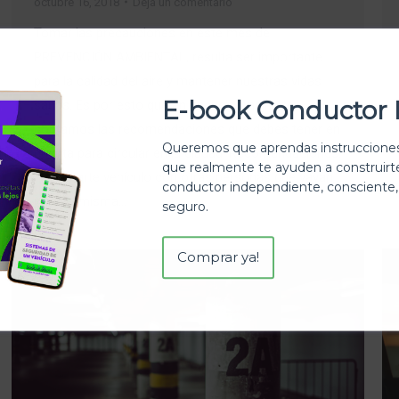
octubre 16, 2018
Deja un comentario
Tomar las precauciones en este mes de
PREVENCIÓN AMBIENTAL, resulta ser importante
para la calidad del aire y mantener nuestras vidas
E-book Conductor 
sanas. Es por esto que en Escuela Andina te
contamos las recomendaciones que debes tener en
Queremos que aprendas instrucciones
cuenta para circular en la ciudad. Recomendaciones:
que realmente te ayuden a construir
Comparte vehículo con otras personas que vayan
conductor independiente, consciente,
para tu misma…
seguro.
Comprar ya!