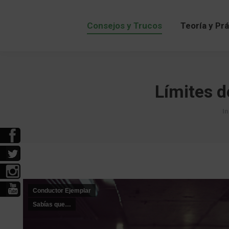
Consejos y Trucos
Teoría y Pr
Consejos y Trucos
Teoría y Pr
Límites d
Es
In
Conductor Ejemplar
Sabías que…