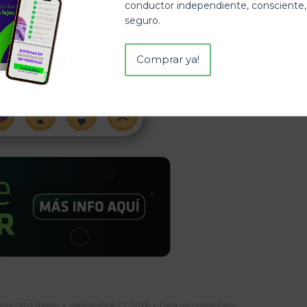
conductor independiente, consciente,
 también las zonas residenciales y escolares.
seguro.
u reacción?
Comprar ya!
isa Ortiz Berrio
septiembre 27, 2018
Deja un comentario