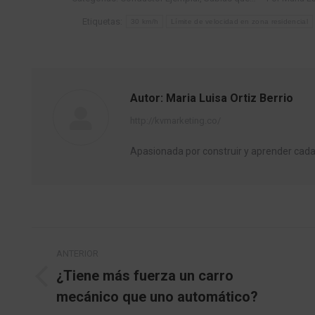
Etiquetas:
30 km/h
Límite de velocidad en zona residencial
Autor:
Maria Luisa Ortiz Berrio
http://kvmarketing.co/
Apasionada por construir y aprender ca
Navegación
ANTERIOR
entre
¿Tiene más fuerza un carro
Publicación
mecánico que uno automático?
publicaciones
anterior: