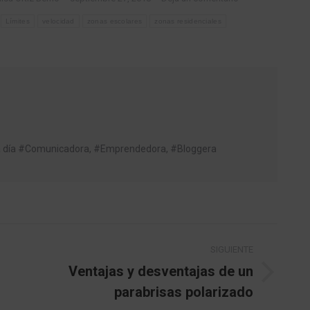
Límites
velocidad
zonas escolares
zonas residenciales
da día #Comunicadora, #Emprendedora, #Bloggera
SIGUIENTE
Ventajas y desventajas de un
Publicación
parabrisas polarizado
siguiente: