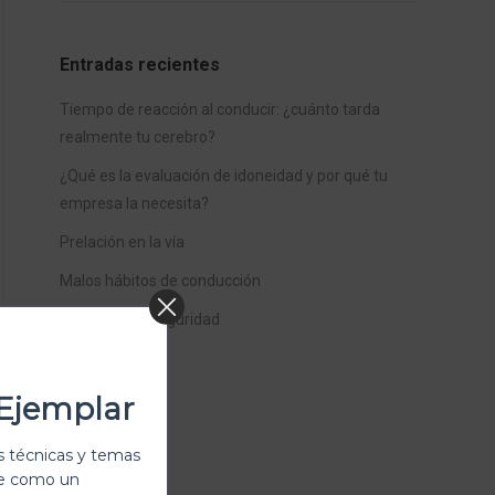
Entradas recientes
Tiempo de reacción al conducir: ¿cuánto tarda
realmente tu cerebro?
¿Qué es la evaluación de idoneidad y por qué tu
empresa la necesita?
Prelación en la vía
Malos hábitos de conducción
Distancia de Seguridad
Ejemplar
 técnicas y temas
te como un