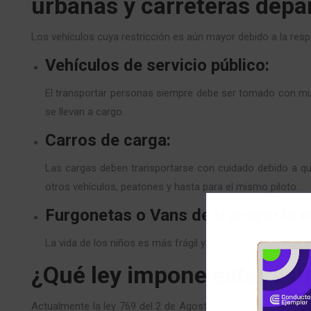
urbanas y carreteras dep
Los vehículos cuya restricción es aún mayor debido a la resp
Vehículos de servicio público:
El transportar personas siempre debe ser tomado con mu
se llevan a cargo.
Carros de carga:
Las cargas deben transportarse con cuidado debido a qu
otros vehículos, peatones y hasta para el mismo piloto.
Furgonetas o Vans de transporte e
La vida de los niños es más frágil y por ello los esfuerzo
¿Qué ley impone está rest
Actualmente la ley 769 del 2 de Agosto de 2008 es la que rig