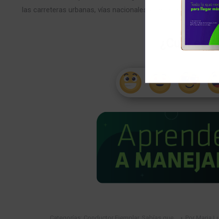
las carreteras urbanas, vías nacionales y departamentales, y
¿Cuál es t
Categorías:
Conductor Ejemplar
,
Sabías que…
Por
Maria Lu