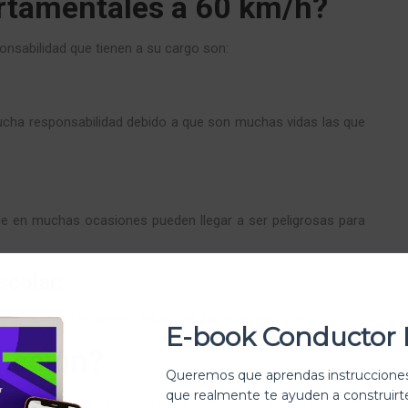
artamentales a 60 km/h?
onsabilidad que tienen a su cargo son:
cha responsabilidad debido a que son muchas vidas las que
e en muchas ocasiones pueden llegar a ser peligrosas para
scolar:
s para evitar accidentes deben ser aún más estrictos.
E-book Conductor 
ricción?
Queremos que aprendas instrucciones
que realmente te ayuden a construir
e los límites de velocidad que pueden tener los vehículos en