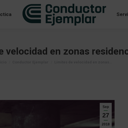
áctica
Serv
áctica
Serv
e velocidad en zonas residenc
tás aquí:
icio
Conductor Ejemplar
Límites de velocidad en zonas…
Sep
27
2018