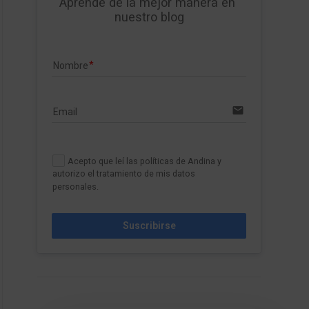
Aprende de la mejor manera en 
nuestro blog
Nombre
email
Email
Acepto que leí las políticas de Andina y
autorizo el tratamiento de mis datos
personales.
Suscribirse