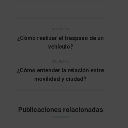
Navegación
ANTERIOR
entre
¿Cómo realizar el traspaso de un
Publicación
vehículo?
publicaciones
anterior:
SIGUIENTE
¿Cómo entender la relación entre
Publicación
movilidad y ciudad?
siguiente:
Publicaciones relacionadas