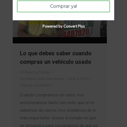
Comprar ya!
Powered by Convert Plus
Lo que debes saber cuando
compras un vehículo usado
Consejos y Trucos
Por
Maria Luisa Ortiz Berrio
junio 6, 2016
Deja un comentario
Cuando compramos un carro, nos
emocionamos tanto con este, que si no
sabemos de carros, nos olvidamos de lo
más importante: revisar el estado en que
se encuentra para cerciorarnos de que es