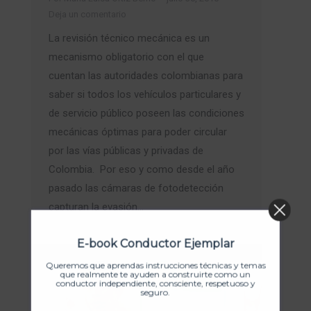
Deja un comentario
La revisión técnico mecánica es un
mecanismo obligatorio con el que
cuentan las autoridades colombianas para
saber si todos los vehículos particulares y
de servicio público poseen las condiciones
mecánicas óptimas para poder circular
por las vías públicas y privadas de
Colombia. Por eso y como desde el año
pasado las cámaras de fotodetección
capturan la evasión…
E-book Conductor Ejemplar
Queremos que aprendas instrucciones técnicas y temas
que realmente te ayuden a construirte como un
conductor independiente, consciente, respetuoso y
seguro.