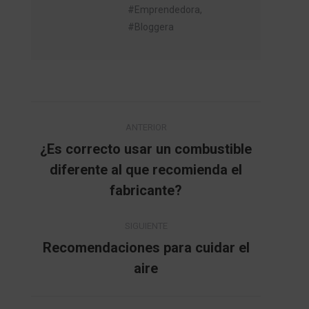
#Emprendedora,
#Bloggera
Navegación
ANTERIOR
entre
¿Es correcto usar un combustible
diferente al que recomienda el
Publicación
publicaciones
anterior:
fabricante?
SIGUIENTE
Recomendaciones para cuidar el
Publicación
aire
siguiente: