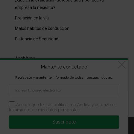
empresa la necesita?
Prelación en la vía
Malos hábitos de conducción
Distancia de Seguridad
Archivos
Mantente conectado
Archivos
Regístrate y mantente informado de todas nuestras noticias.
Diseñado por
kVmarketing
| Copyright Las marcas son
propiedad de la Escuela Andina | Todos los derechos
Acepto que leí Las políticas de Andina y autorizo el
tratamiento de mis datos personales.
reservados
Suscríbete
Aviso Legal
Política de Privacidad
Política de Cookies
Configuración de Cookies