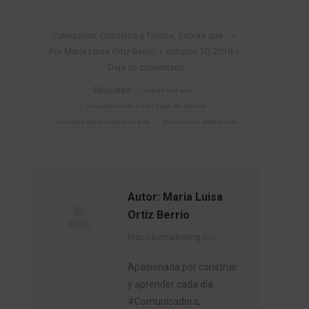
Categorías:
Consejos y Trucos
,
Sabías que…
Por
Maria Luisa Ortiz Berrio
octubre 10, 2018
Deja un comentario
Etiquetas:
calidad del aire
contaminación en el Valle de Aburrá
medidas para mejora el aire
Prevención ambiental
Autor:
Maria Luisa
Ortiz Berrio
http://kvmarketing.co/
Apasionada por construir
y aprender cada día
#Comunicadora,