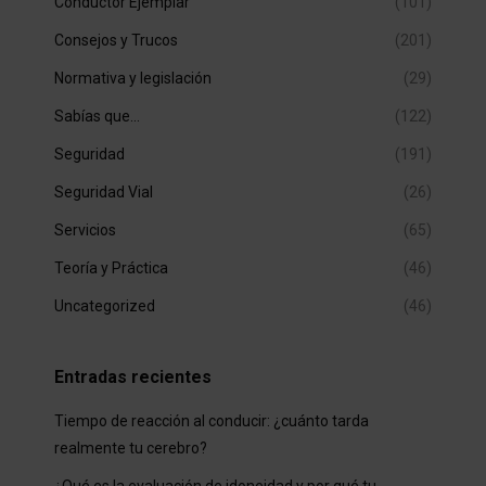
Conductor Ejemplar
(101)
Consejos y Trucos
(201)
Normativa y legislación
(29)
Sabías que…
(122)
Seguridad
(191)
Seguridad Vial
(26)
Servicios
(65)
Teoría y Práctica
(46)
Uncategorized
(46)
Entradas recientes
Tiempo de reacción al conducir: ¿cuánto tarda
realmente tu cerebro?
¿Qué es la evaluación de idoneidad y por qué tu