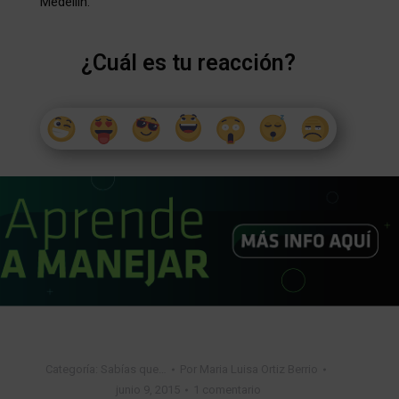
Medellín.
¿Cuál es tu reacción?
Categoría:
Sabías que…
Por
Maria Luisa Ortiz Berrio
junio 9, 2015
1 comentario