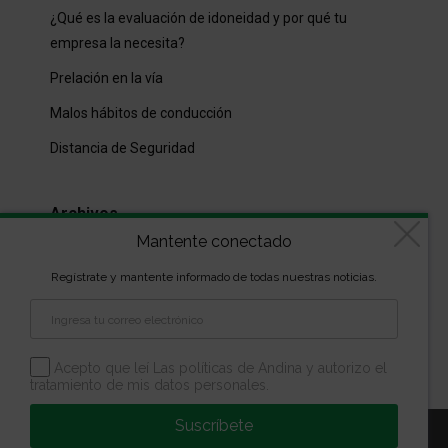
¿Qué es la evaluación de idoneidad y por qué tu
empresa la necesita?
Prelación en la vía
Malos hábitos de conducción
Distancia de Seguridad
Archivos
Mantente conectado
Archivos
Regístrate y mantente informado de todas nuestras noticias.
Diseñado por
kVmarketing
| Copyright Las marcas son
propiedad de la Escuela Andina | Todos los derechos
Acepto que leí Las políticas de Andina y autorizo el
tratamiento de mis datos personales.
reservados
Suscríbete
Aviso Legal
Política de Privacidad
Política de Cookies