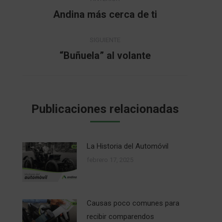
entre
Andina más cerca de ti
Publicación
anterior:
publicaciones
SIGUIENTE
“Buñuela” al volante
Publicación
siguiente:
Publicaciones relacionadas
La Historia del Automóvil
febrero 17, 2025
Causas poco comunes para
recibir comparendos