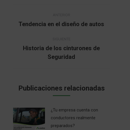
Navegación
ANTERIOR
entre
Tendencia en el diseño de autos
Publicación
anterior:
publicaciones
SIGUIENTE
Historia de los cinturones de
Publicación
Seguridad
siguiente:
Publicaciones relacionadas
¿Tu empresa cuenta con
conductores realmente
preparados?