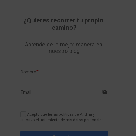
¿Quieres recorrer tu propio 
camino?
Aprende de la mejor manera en 
nuestro blog
Nombre
email
Email
Acepto que leí las políticas de Andina y
autorizo el tratamiento de mis datos personales.