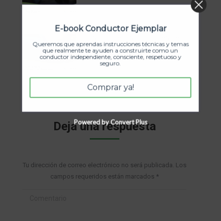
E-book Conductor Ejemplar
Historia de los cinturones de
Queremos que aprendas instrucciones técnicas y temas
Seguridad
que realmente te ayuden a construirte como un
conductor independiente, consciente, respetuoso y
seguro.
enero 7, 2025
Comprar ya!
Powered by Convert Plus
Deja una respuesta
Tu dirección de correo electrónico no será publicada. Los
campos requeridos están marcados
*
Comentario