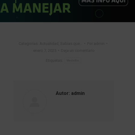
Categorías:
Actualidad
,
Sabías que…
Por
admin
enero 7, 2025
Deja un comentario
Etiquetas:
Medellín
Autor:
admin