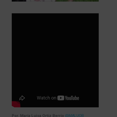
Por. María Luisa Ortiz Berrío
@MALUOB