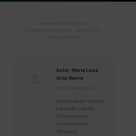
Categoría:
Teoría y Práctica
Por
Maria Luisa Ortiz Berrio
junio 9, 2015
Deja un comentario
Autor:
Maria Luisa
Ortiz Berrio
http://kvmarketing.co/
Apasionada por construir
y aprender cada día
#Comunicadora,
#Emprendedora,
#Bloggera