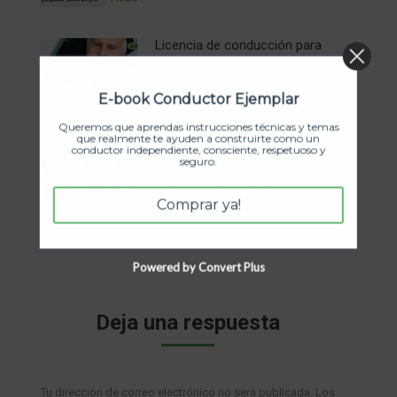
Licencia de conducción para
mayores de 60 años: lo que
necesitas saber
E-book Conductor Ejemplar
julio 3, 2025
Queremos que aprendas instrucciones técnicas y temas
que realmente te ayuden a construirte como un
conductor independiente, consciente, respetuoso y
seguro.
Consejos para tus clases de
conducción de moto
Comprar ya!
abril 15, 2025
Powered by Convert Plus
Deja una respuesta
Tu dirección de correo electrónico no será publicada. Los