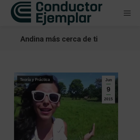
Andina más cerca de ti
Estás aquí:
Teoría y Práctica
Jun
9
2015