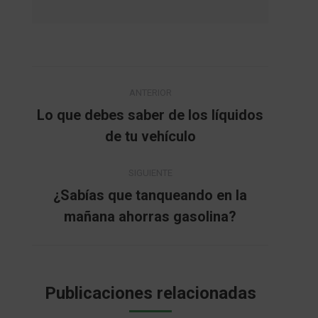
Navegación
ANTERIOR
entre
Lo que debes saber de los líquidos
Publicación
de tu vehículo
publicaciones
anterior:
SIGUIENTE
¿Sabías que tanqueando en la
Publicación
mañana ahorras gasolina?
siguiente:
Publicaciones relacionadas