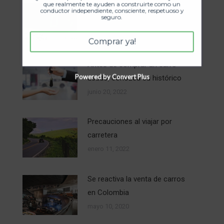
que realmente te ayuden a construirte como un
Conducción ecológica
conductor independiente, consciente, respetuoso y
seguro.
febrero 14, 2025
Comprar ya!
Antes de comprar un carro
Powered by Convert Plus
usado, conozca su histórico
junio 20, 2022
Precauciones al viajar por
carretera
enero 11, 2022
Se reactiva la venta de carros
en Colombia
mayo 10, 2020