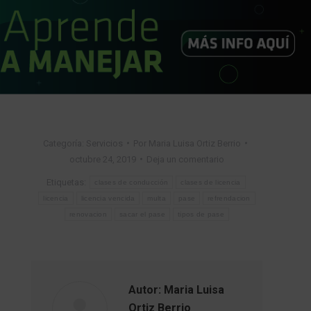
Categoría:
Servicios
Por
Maria Luisa Ortiz Berrio
octubre 24, 2019
Deja un comentario
Etiquetas:
clases de conducción
clases de licencia
licencia
licencia vencida
multa
pase
refrendacion
renovacion
sacar el pase
tipos de pase
Autor:
Maria Luisa
Ortiz Berrio