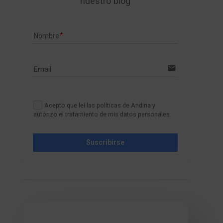
nuestro blog
Nombre
email
Email
Acepto que leí las políticas de Andina y
autorizo el tratamiento de mis datos personales.
Suscribirse