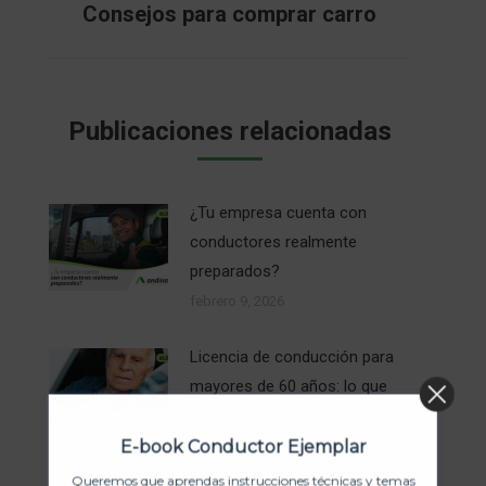
Consejos para comprar carro
Publicación
siguiente:
Publicaciones relacionadas
¿Tu empresa cuenta con
conductores realmente
preparados?
febrero 9, 2026
Licencia de conducción para
mayores de 60 años: lo que
necesitas saber
E-book Conductor Ejemplar
julio 3, 2025
Queremos que aprendas instrucciones técnicas y temas