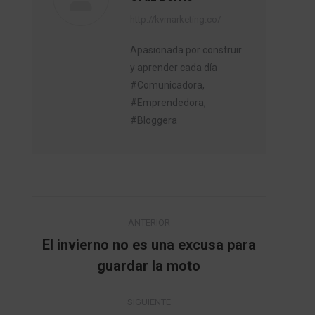
http://kvmarketing.co/
Apasionada por construir
y aprender cada día
#Comunicadora,
#Emprendedora,
#Bloggera
Navegación
ANTERIOR
entre
El invierno no es una excusa para
Publicación
guardar la moto
publicaciones
anterior:
SIGUIENTE