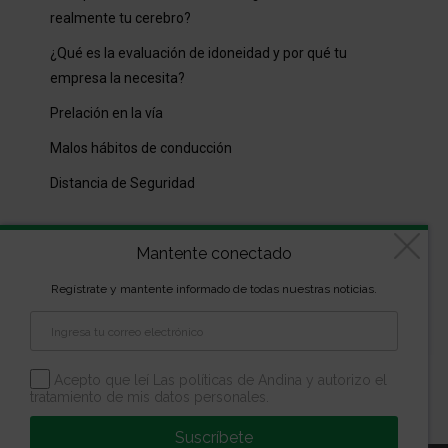
realmente tu cerebro?
¿Qué es la evaluación de idoneidad y por qué tu
empresa la necesita?
Prelación en la vía
Malos hábitos de conducción
Distancia de Seguridad
Archivos
Mantente conectado
Archivos
Regístrate y mantente informado de todas nuestras noticias.
Diseñado por
kVmarketing
| Copyright Las marcas son
Acepto que leí Las políticas de Andina y autorizo el
tratamiento de mis datos personales.
propiedad de la Escuela Andina | Todos los derechos
reservados
Suscríbete