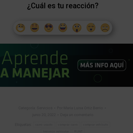
¿Cuál es tu reacción?
Categoría:
Servicios
Por
Maria Luisa Ortiz Berrio
junio 20, 2022
Deja un comentario
Etiquetas:
carro usado
comprar carro
comprar vehículo
historico vehicular
RUNT