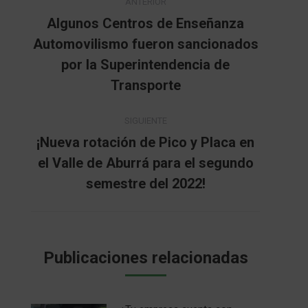
ANTERIOR
entre
Algunos Centros de Enseñanza
Automovilismo fueron sancionados
publicaciones
Publicación
por la Superintendencia de
anterior:
Transporte
SIGUIENTE
¡Nueva rotación de Pico y Placa en
el Valle de Aburrá para el segundo
Publicación
siguiente:
semestre del 2022!
Publicaciones relacionadas