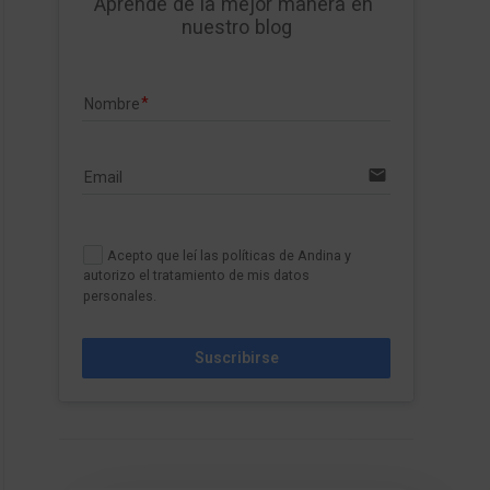
Aprende de la mejor manera en 
nuestro blog
Nombre
email
Email
Acepto que leí las políticas de Andina y
autorizo el tratamiento de mis datos
personales.
Suscribirse