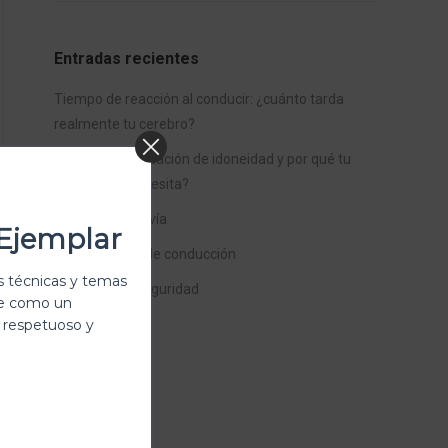
Entradas recientes
Tiempo de reacción al conducir: ¿cuánto tarda
realmente tu cerebro?
¿Qué es la evaluación de idoneidad y por qué tu
empresa la necesita?
Prelación en la vía
Ejemplar
Malos hábitos de conducción
 técnicas y temas
Distancia de Seguridad
te como un
 respetuoso y