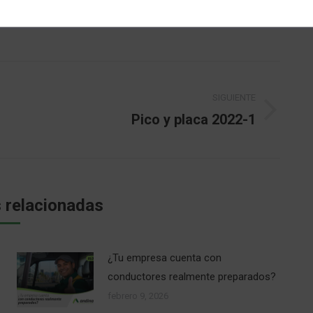
SIGUIENTE
Pico y placa 2022-1
Publicación
siguiente:
 relacionadas
¿Tu empresa cuenta con
conductores realmente preparados?
febrero 9, 2026