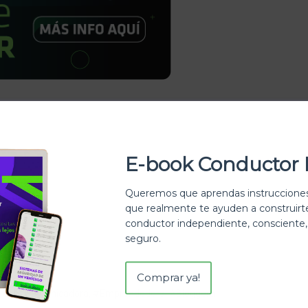
eguridad
,
Seguridad Vial
,
Servicios
Por
Maria Luisa Ortiz Berrio
eja un comentario
E-book Conductor 
cuidado
precaución
Queremos que aprendas instrucciones
que realmente te ayuden a construir
conductor independiente, consciente,
seguro.
Comprar ya!
da día #Comunicadora, #Emprendedora, #Bloggera