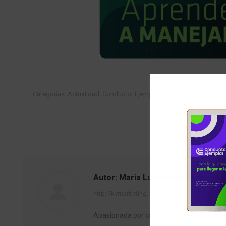
Categorías:
Actualidad
,
Conductor Ejemplar
,
Consejos y Trucos
,
S
enero 11, 2022
D
Etiquetas:
Actualidad
Autor:
Maria Luisa Ortiz Berrio
http://kvmarketing.co/
Apasionada por construir y aprender ca