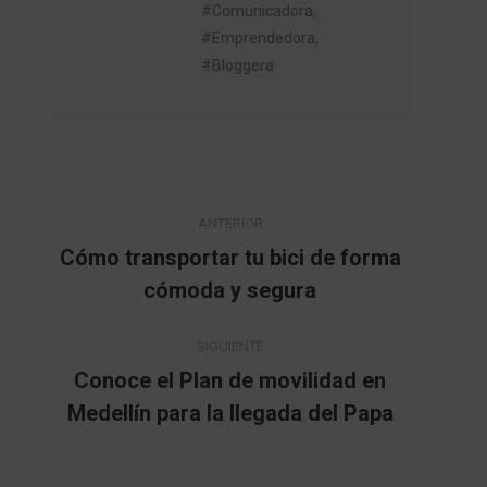
#Comunicadora,
#Emprendedora,
#Bloggera
Navegación
ANTERIOR
entre
Cómo transportar tu bici de forma
Publicación
cómoda y segura
publicaciones
anterior:
SIGUIENTE
Conoce el Plan de movilidad en
Publicación
Medellín para la llegada del Papa
siguiente: