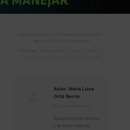
Categoría:
Servicios
Por
Maria Luisa Ortiz Berrio
agosto 31, 2017
2 Comentarios
Etiquetas:
aprender mecanica
cursos
Mecánica
mecanica básica
mecanica para mujeres
Medellín
Autor:
Maria Luisa
Ortiz Berrio
http://kvmarketing.co/
Apasionada por construir
y aprender cada día