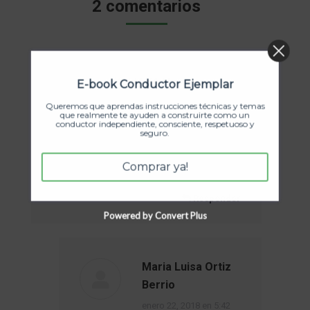
2 comentarios
YULIANA Herrera
E-book Conductor Ejemplar
dice:
enero 2, 2018 en 8:44 am
Queremos que aprendas instrucciones técnicas y temas
que realmente te ayuden a construirte como un
conductor independiente, consciente, respetuoso y
seguro.
Hola cuando vuelven a sacar
este curso porfa gracias
Comprar ya!
estoy interesada
Responder
Powered by Convert Plus
Maria Luisa Ortiz
Berrio
dice:
enero 22, 2018 en 5:42