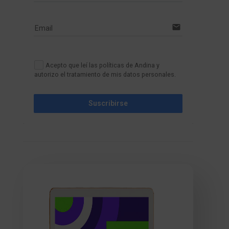
email
Email
Acepto que leí las políticas de Andina y
autorizo el tratamiento de mis datos personales.
Suscribirse