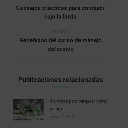
entre
Consejos prácticos para conducir
Publicación
bajo la lluvia
publicaciones
anterior:
SIGUIENTE
Beneficios del curso de manejo
Publicación
defensivo
siguiente:
Publicaciones relacionadas
Consejos para parquear como
un pro
enero 24, 2026