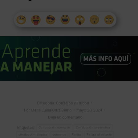
Categoría:
Consejos y Trucos
Por
Maria Luisa Ortiz Berrio
mayo 20, 2024
Deja un comentario
Etiquetas:
Conducción ejemplar
Conducción preventiva
conduccion segura
consejos
Fatiga
Fatiga al volante