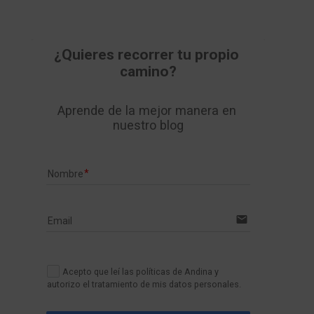
¿Quieres recorrer tu propio 
camino?
Aprende de la mejor manera en 
nuestro blog
Nombre
email
Email
Acepto que leí las políticas de Andina y
autorizo el tratamiento de mis datos personales.