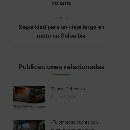
volante
publicaciones
anterior:
SIGUIENTE
Seguridad para un viaje largo en
Publicación
moto en Colombia
siguiente:
Publicaciones relacionadas
Manejo Defensivo
febrero 9, 2026
¿Tu empresa cuenta con
conductores realmente