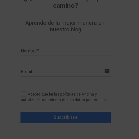
camino?
Aprende de la mejor manera en 
nuestro blog
Nombre
email
Email
Acepto que leí las políticas de Andina y
autorizo el tratamiento de mis datos personales.
Suscribirse