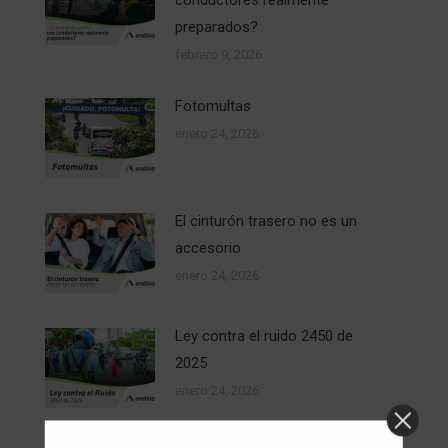
preparados?
febrero 9, 2026
Fotomultas
enero 24, 2026
El cinturón trasero no es un
accesorio
enero 24, 2026
Ley contra el ruido 2450 de
2025
enero 24, 2026