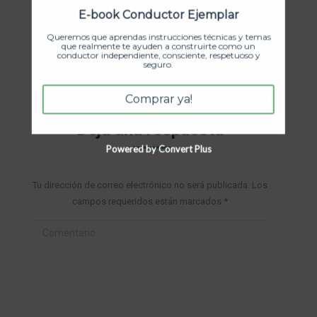
Consejos para parquear como
E-book Conductor Ejemplar
un pro
Queremos que aprendas instrucciones técnicas y temas
enero 24, 2026
que realmente te ayuden a construirte como un
conductor independiente, consciente, respetuoso y
seguro.
Comprar ya!
Deja una respuesta
Powered by Convert Plus
Tu dirección de correo electrónico no será publicada. Los
campos requeridos están marcados
*
Comentario