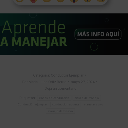
Categoría:
Conductor Ejemplar
Por
Maria Luisa Ortiz Berrio
mayo 27, 2024
Deja un comentario
Etiquetas:
clases de conducción
clases de manejo
Conducción ejemplar
conduccion segura
manejar carro
manejo defensivo