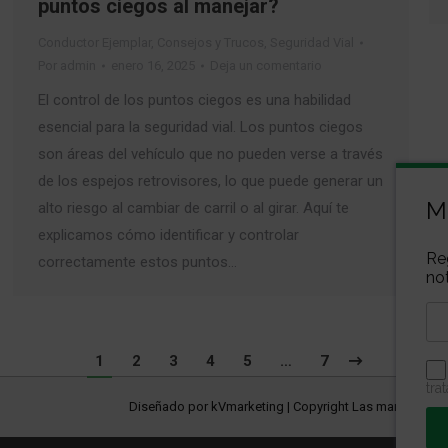
puntos ciegos al manejar?
Conductor Ejemplar
,
Consejos y Trucos
,
Seguridad Vial
Por
admin
enero 16, 2025
Deja un comentario
El control de los puntos ciegos es una habilidad
esencial para la seguridad vial. Los puntos ciegos
son áreas del vehículo que no pueden verse a través
de los espejos retrovisores, lo que puede generar un
M
alto riesgo al cambiar de carril o al girar. Aquí te
explicamos cómo identificar y controlar
Re
correctamente estos puntos…
not
1
2
3
4
5
…
7
tra
Diseñado por
kVmarketing
| Copyright Las marcas son 