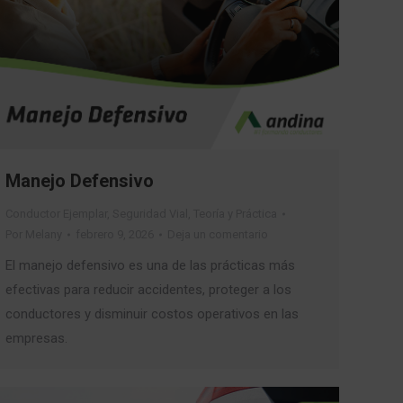
Manejo Defensivo
Conductor Ejemplar
,
Seguridad Vial
,
Teoría y Práctica
Por
Melany
febrero 9, 2026
Deja un comentario
El manejo defensivo es una de las prácticas más
efectivas para reducir accidentes, proteger a los
conductores y disminuir costos operativos en las
empresas.