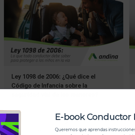
Ley 1098 de 2006: ¿Qué dice el
Código de Infancia sobre la
seguridad vial de los menores?
Normativa y legislación
Por
Melany
mayo 23, 2025
Deja un comentario
E-book Conductor 
Conoce qué dice la Ley 1098 de 2006 sobre
Queremos que aprendas instrucciones
movilidad infantil en Colombia y cómo proteger la