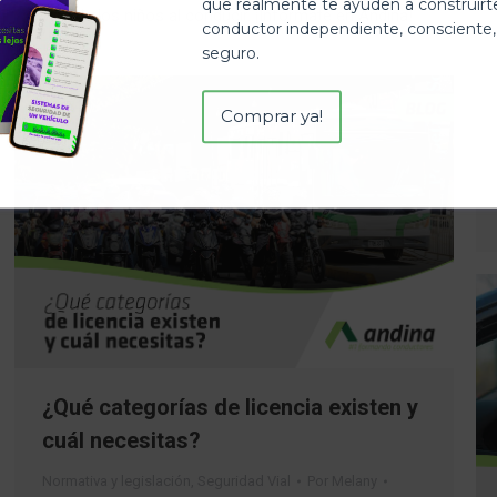
que realmente te ayuden a construir
vida de los niños al conducir. ¡Infórmate en Andina!
conductor independiente, consciente,
seguro.
Comprar ya!
¿Qué categorías de licencia existen y
cuál necesitas?
Normativa y legislación
,
Seguridad Vial
Por
Melany