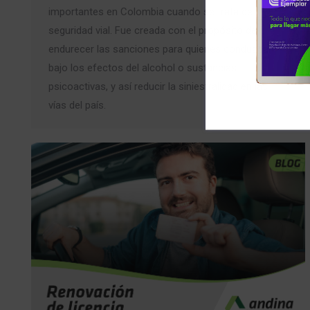
importantes en Colombia cuando se trata de
seguridad vial. Fue creada con el propósito de
endurecer las sanciones para quienes conduzcan
bajo los efectos del alcohol o sustancias
psicoactivas, y así reducir la siniestralidad en las
vías del país.