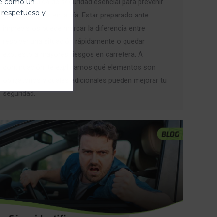
es una medida de seguridad esencial para prevenir
te como un
 respetuoso y
inconvenientes en la vía. Estar preparado ante
imprevistos puede marcar la diferencia entre
resolver una situación rápidamente o quedar
expuesto a mayores riesgos en carretera. A
continuación, te explicamos qué elementos son
obligatorios y cuáles adicionales pueden mejorar tu
seguridad.