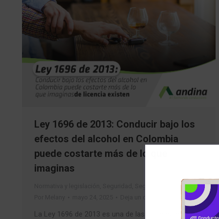
Ley 1696 de 2013: Conducir bajo los
efectos del alcohol en Colombia
puede costarte más de lo que
imaginas
Normativa y legislación
,
Seguridad
,
Seguridad Vial
Por
Melany
mayo 24, 2025
Deja un comentario
La Ley 1696 de 2013 es una de las normas más