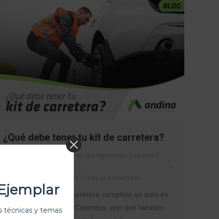
¿Qué debe tener tu kit de carretera?
Conductor Ejemplar
,
Normativa y legislación
,
Seguridad
Vial
Por
Melany
abril 11, 2025
Deja un comentario
Ejemplar
Contar con un kit de carretera completo no solo es
una exigencia legal en Colombia, sino que también
 técnicas y temas