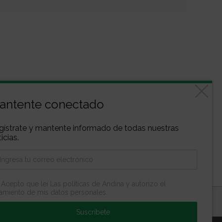
antente conectado
gístrate y mantente informado de todas nuestras
icias.
Acepto que leí Las políticas de Andina y autorizo el
tamiento de mis datos personales.
propiedad de la Escuela Andina | Todos los derechos reservados
Suscríbete