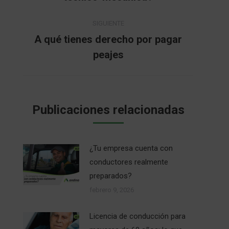
publicaciones
anterior:
SIGUIENTE
A qué tienes derecho por pagar
Publicación
peajes
siguiente:
Publicaciones relacionadas
¿Tu empresa cuenta con
conductores realmente
preparados?
febrero 9, 2026
Licencia de conducción para