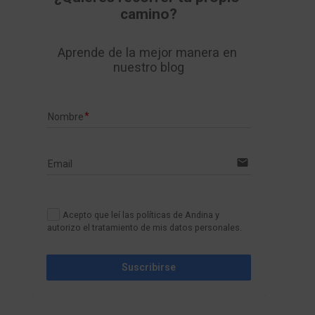
camino?
Aprende de la mejor manera en 
nuestro blog
Nombre
email
Email
Acepto que leí las políticas de Andina y
autorizo el tratamiento de mis datos personales.
Suscribirse