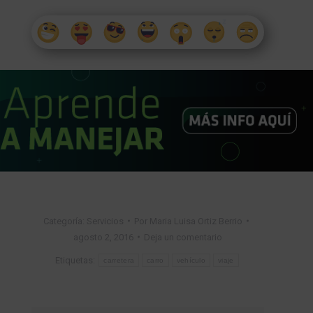
Categoría:
Servicios
Por
Maria Luisa Ortiz Berrio
agosto 2, 2016
Deja un comentario
Etiquetas:
carretera
carro
vehículo
viaje