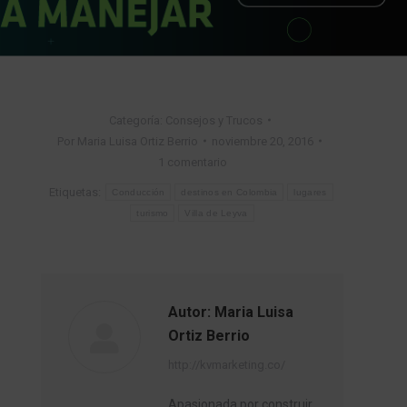
Categoría:
Consejos y Trucos
Por
Maria Luisa Ortiz Berrio
noviembre 20, 2016
1 comentario
Etiquetas:
Conducción
destinos en Colombia
lugares
turismo
Villa de Leyva
Autor:
Maria Luisa
Ortiz Berrio
http://kvmarketing.co/
Apasionada por construir