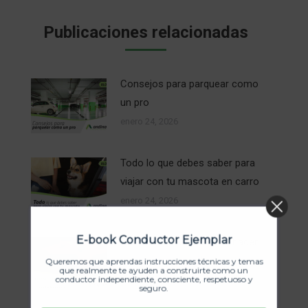
Publicaciones relacionadas
Consejos para parquear como
un pro
enero 24, 2026
Todo lo que debes saber para
viajar con tu mascota en carro
enero 24, 2026
E-book Conductor Ejemplar
Errores comunes que te hacen
ver como un conductor
Queremos que aprendas instrucciones técnicas y temas
que realmente te ayuden a construirte como un
novato
conductor independiente, consciente, respetuoso y
seguro.
enero 24, 2026