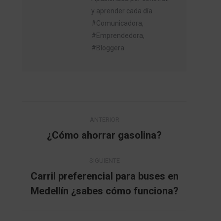
y aprender cada día
#Comunicadora,
#Emprendedora,
#Bloggera
Navegación
ANTERIOR
entre
¿Cómo ahorrar gasolina?
Publicación
anterior:
publicaciones
SIGUIENTE
Carril preferencial para buses en
Publicación
Medellín ¿sabes cómo funciona?
siguiente: