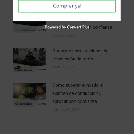
Comprar ya!
¿Aprender a conducir después
de los 40? Rompe los mitos y
toma el volante con confianza
Powered by Convert Plus
julio 31, 2025
Consejos para tus clases de
conducción de moto
abril 15, 2025
Cómo superar el miedo al
examen de conducción y
aprobar con confianza
febrero 25, 2025