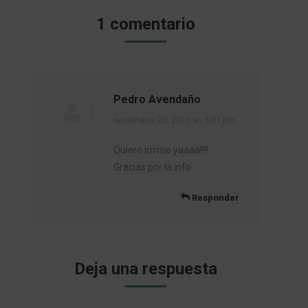
1 comentario
Pedro Avendaño
dice:
noviembre 20, 2016 en 5:01 pm
Quiero irrrme yaaaa!!!!
Gracias por la info.
Responder
Deja una respuesta