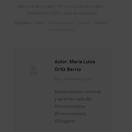
Categoría:
Seguridad
Por
Maria Luisa Ortiz Berrio
noviembre 27, 2016
Deja un comentario
Etiquetas:
buses
carril preferencial
civismo
Medellín
movilidad segura
Autor:
Maria Luisa
Ortiz Berrio
http://kvmarketing.co/
Apasionada por construir
y aprender cada día
#Comunicadora,
#Emprendedora,
#Bloggera