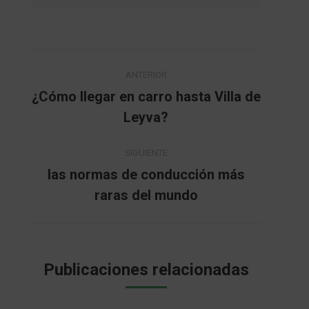
Navegación
ANTERIOR
entre
¿Cómo llegar en carro hasta Villa de
Publicación
Leyva?
publicaciones
anterior:
SIGUIENTE
las normas de conducción más
Publicación
raras del mundo
siguiente:
Publicaciones relacionadas