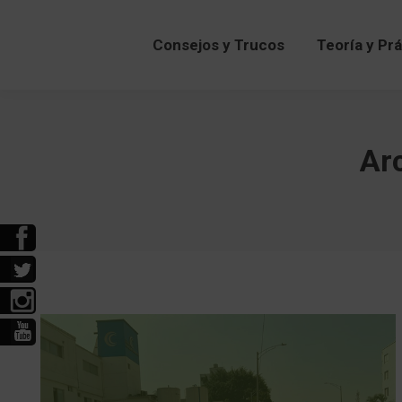
Consejos y Trucos
Teoría y Pr
Arc