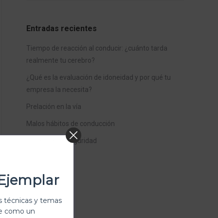
Entradas recientes
Tiempo de reacción al conducir: ¿cuánto tarda
realmente tu cerebro?
¿Qué es la evaluación de idoneidad y por qué tu
empresa la necesita?
Prelación en la vía
Malos hábitos de conducción
Distancia de Seguridad
Ejemplar
 técnicas y temas
te como un