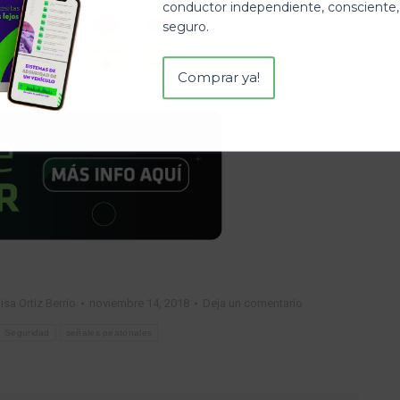
conductor independiente, consciente,
5
5
6
22
seguro.
Comprar ya!
isa Ortiz Berrio
noviembre 14, 2018
Deja un comentario
Seguridad
señales peatonales