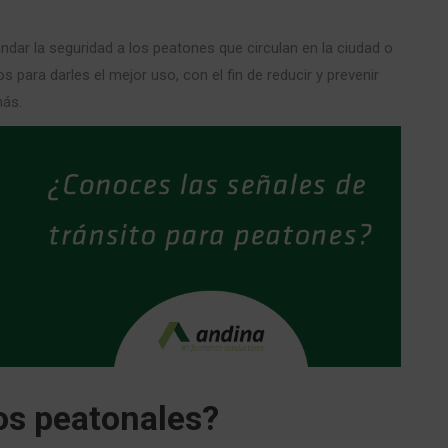
ndar la seguridad a los peatones que circulan en la ciudad o
s para darles el mejor uso, con
el fin de reducir y prevenir
más.
vos peatonales?