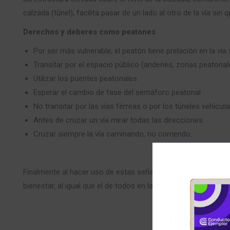
calzada (túnel), facilita pasar de un lado al otro de la vía si
Derechos y deberes como peatones
Por ser más vulnerable, el peatón tiene prelación en la vía
Transitar por el espacio público (andenes, zonas peatonal
Utilizar los puentes peatonales
Esperar el cambio de fase del semáforo peatonal
No transitar por las vías férreas o por los túneles vehicula
Antes de cruzar un vía mirar todas las direcciones
Cruzar siempre la vía caminando, no corriendo.
Finalmente al hacer uso de estas señalizaciones nos conve
bienestar, al igual que el de todos en la vía.
¿Cuál es t