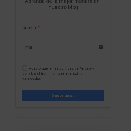
Aprende de la mejor manera en 
nuestro blog
Nombre
email
Email
Acepto que leí las políticas de Andina y
autorizo el tratamiento de mis datos
personales.
Suscribirse