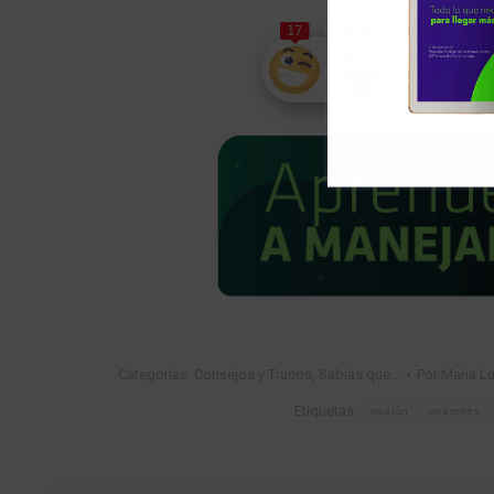
17
8
15
Categorías:
Consejos y Trucos
,
Sabías que…
Por
Maria Lu
Etiquetas:
peatón
peatones