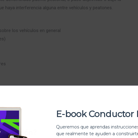
n que haya interferencia alguna entre vehículos y peatones.
 sobre los vehículos en general
es)
res
rtimos en peatones ejemplares que buscan siempre su
E-book Conductor 
Queremos que aprendas instrucciones
u reacción?
que realmente te ayuden a construir