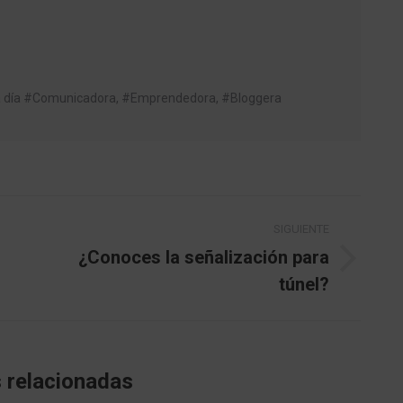
da día #Comunicadora, #Emprendedora, #Bloggera
SIGUIENTE
¿Conoces la señalización para
Publicación
túnel?
siguiente:
 relacionadas