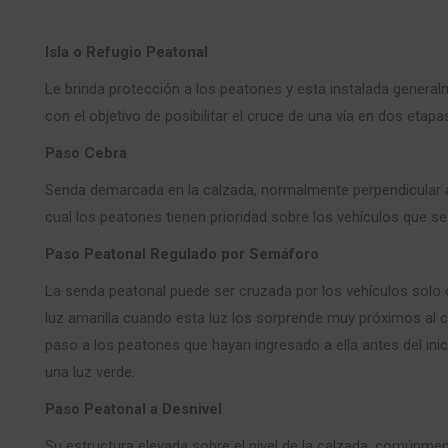
Isla o Refugio Peatonal
Le brinda protección a los peatones y esta instalada generalm
con el objetivo de posibilitar el cruce de una vía en dos etapa
Paso Cebra
Senda demarcada en la calzada, normalmente perpendicular al 
cual los peatones tienen prioridad sobre los vehículos que se
Paso Peatonal Regulado por Semáforo
La senda peatonal puede ser cruzada por los vehículos solo
luz amarilla cuando esta luz los sorprende muy próximos al c
paso a los peatones que hayan ingresado a ella antes del inic
una luz verde.
Paso Peatonal a Desnivel
Su estructura elevada sobre el nivel de la calzada, comúnm