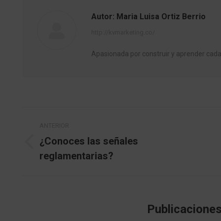
Autor:
Maria Luisa Ortiz Berrio
http://kvmarketing.co/
Apasionada por construir y aprender ca
Navegación
ANTERIOR
entre
¿Conoces las señales
Publicación
reglamentarias?
publicaciones
anterior:
Publicaciones