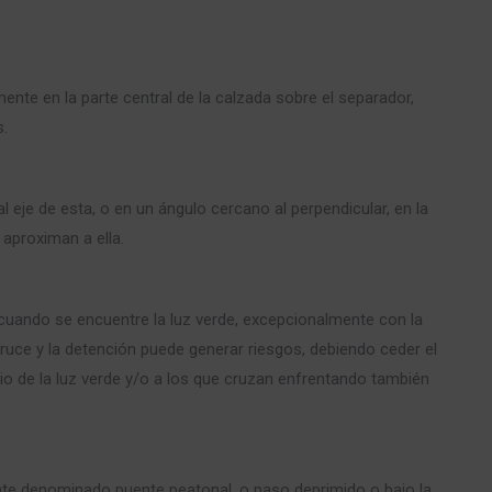
ente en la parte central de la calzada sobre el separador,
s.
eje de esta, o en un ángulo cercano al perpendicular, en la
 aproximan a ella.
 cuando se encuentre la luz verde, excepcionalmente con la
ruce y la detención puede generar riesgos, debiendo ceder el
io de la luz verde y/o a los que cruzan enfrentando también
ente denominado puente peatonal, o paso deprimido o bajo la