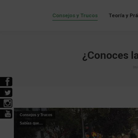
Consejos y Trucos
Teoría y Pr
Consejos y Trucos
Teoría y Pr
¿Conoces la
Es
In
Consejos y Trucos
Sabías que…