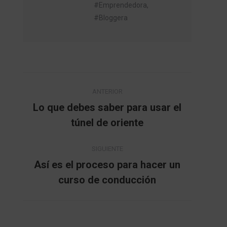
#Emprendedora,
#Bloggera
Navegación
ANTERIOR
entre
Lo que debes saber para usar el
Publicación
túnel de oriente
publicaciones
anterior:
SIGUIENTE
Así es el proceso para hacer un
Publicación
curso de conducción
siguiente: