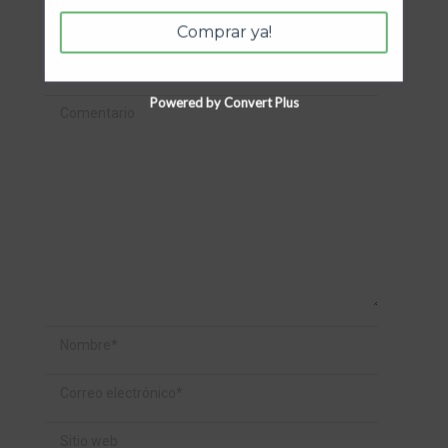
Comprar ya!
Tu dirección de correo electrónico no será publicada. Los
campos requeridos están marcados
*
Powered by Convert Plus
Comentario
Nombre *
Correo electrónico *
Sitio web