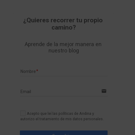
¿Quieres recorrer tu propio 
camino?
Aprende de la mejor manera en 
nuestro blog
Nombre
email
Email
Acepto que leí las políticas de Andina y
autorizo el tratamiento de mis datos personales.