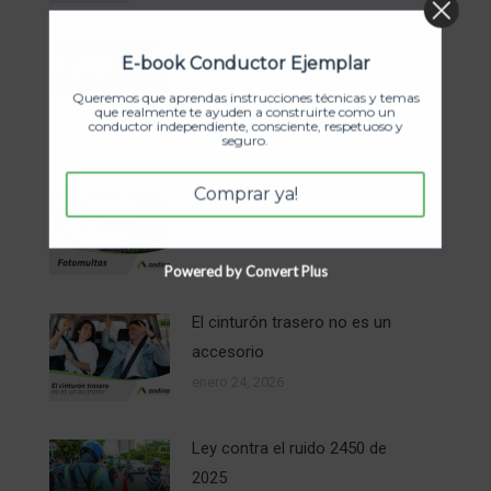
¿Tu empresa cuenta con
E-book Conductor Ejemplar
conductores realmente
Queremos que aprendas instrucciones técnicas y temas
preparados?
que realmente te ayuden a construirte como un
conductor independiente, consciente, respetuoso y
febrero 9, 2026
seguro.
Comprar ya!
Fotomultas
enero 24, 2026
Powered by Convert Plus
El cinturón trasero no es un
accesorio
enero 24, 2026
Ley contra el ruido 2450 de
2025