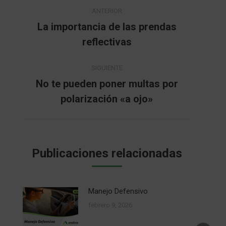
Navegación
ANTERIOR
entre
La importancia de las prendas
Publicación
reflectivas
publicaciones
anterior:
SIGUIENTE
No te pueden poner multas por
Publicación
polarización «a ojo»
siguiente:
Publicaciones relacionadas
Manejo Defensivo
febrero 9, 2026