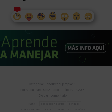
1
Categoría:
Conductor Ejemplar
Por
Maria Luisa Ortiz Berrio
julio 19, 2020
Deja un comentario
Etiquetas:
conduccion segura
conducir
conducir con discapacidad
conducir en automático