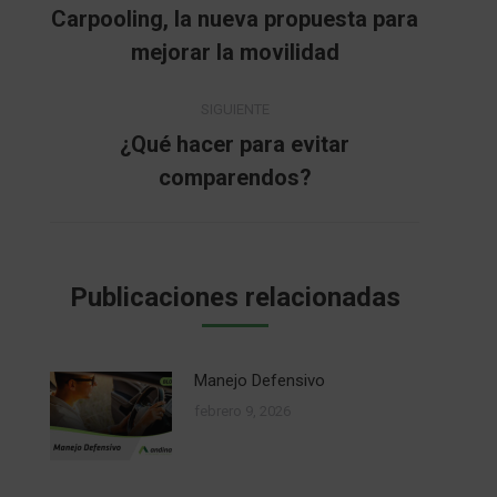
entre
Carpooling, la nueva propuesta para
Publicación
mejorar la movilidad
publicaciones
anterior:
SIGUIENTE
¿Qué hacer para evitar
Publicación
comparendos?
siguiente:
Publicaciones relacionadas
Manejo Defensivo
febrero 9, 2026