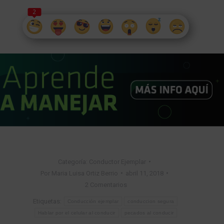
2
Categoría:
Conductor Ejemplar
Por
Maria Luisa Ortiz Berrio
abril 11, 2018
2 Comentarios
Etiquetas:
Conducción ejemplar
conduccion segura
Hablar por el celular al conducir
pecados al conducir