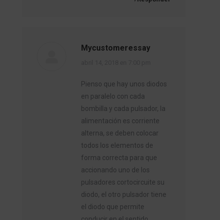
Mycustomeressay
dice:
abril 14, 2018 en 7:00 pm
Pienso que hay unos diodos
en paralelo con cada
bombilla y cada pulsador, la
alimentación es corriente
alterna, se deben colocar
todos los elementos de
forma correcta para que
accionando uno de los
pulsadores cortocircuite su
diodo, el otro pulsador tiene
el diodo que permite
conducir en el sentido