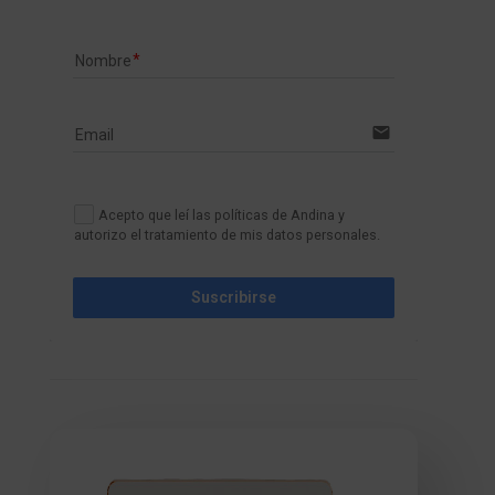
Nombre
email
Email
Acepto que leí las políticas de Andina y
autorizo el tratamiento de mis datos personales.
Suscribirse