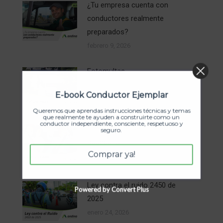
¿Tu empresa cuenta con
conductores realmente
preparados?
febrero 9, 2026
Fotomultas
enero 24, 2026
E-book Conductor Ejemplar
Queremos que aprendas instrucciones técnicas y temas
que realmente te ayuden a construirte como un
conductor independiente, consciente, respetuoso y
El cinturón trasero no es un
seguro.
accesorio
Comprar ya!
enero 24, 2026
Ley contra el ruido 2450 de
Powered by Convert Plus
2025
enero 24, 2026