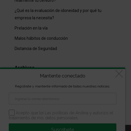
realmente tu cerebro?
¿Qué es la evaluación de idoneidad y por qué tu
empresa la necesita?
Prelación en la vía
Malos hábitos de conducción
Distancia de Seguridad
Archivos
Mantente conectado
Archivos
Regístrate y mantente informado de todas nuestras noticias.
Diseñado por
kVmarketing
| Copyright Las marcas son
propiedad de la Escuela Andina | Todos los derechos
Acepto que leí Las políticas de Andina y autorizo el
tratamiento de mis datos personales.
reservados
Suscríbete