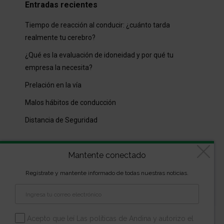
Entradas recientes
Tiempo de reacción al conducir: ¿cuánto tarda
realmente tu cerebro?
¿Qué es la evaluación de idoneidad y por qué tu
empresa la necesita?
Prelación en la vía
Malos hábitos de conducción
Distancia de Seguridad
Archivos
Mantente conectado
Archivos
Regístrate y mantente informado de todas nuestras noticias.
Diseñado por
kVmarketing
| Copyright Las marcas son
Acepto que leí Las políticas de Andina y autorizo el