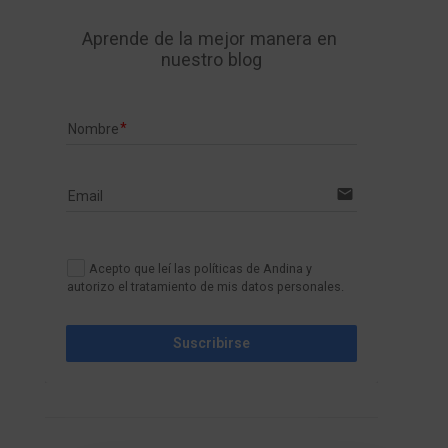
Aprende de la mejor manera en 
nuestro blog
Nombre
email
Email
Acepto que leí las políticas de Andina y
autorizo el tratamiento de mis datos personales.
Suscribirse