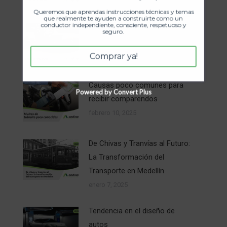
Queremos que aprendas instrucciones técnicas y temas
que realmente te ayuden a construirte como un
conductor independiente, consciente, respetuoso y
La Historia del Automóvil
seguro.
febrero 17, 2025
Comprar ya!
Causas poco comunes para
Powered by Convert Plus
recibir comparendos
febrero 10, 2025
De Chivas y Tranvías al Futuro:
La Transformación del
Transporte en Medellín
enero 7, 2025
Tendencia en el diseño de
autos