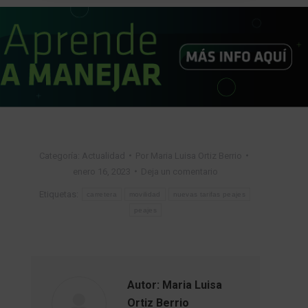
Categoría:
Actualidad
Por
Maria Luisa Ortiz Berrio
enero 16, 2023
Deja un comentario
Etiquetas:
carretera
movilidad
nuevas tarifas peajes
peajes
Autor:
Maria Luisa
Ortiz Berrio