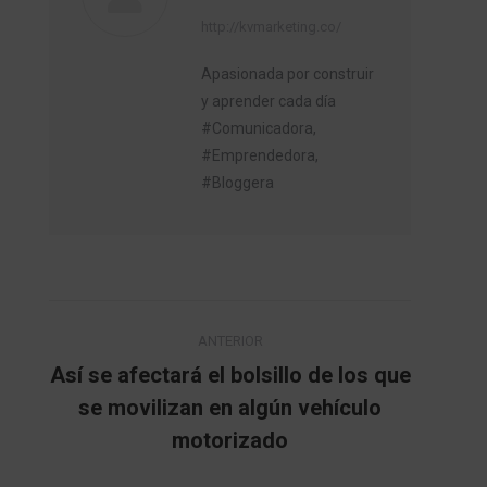
http://kvmarketing.co/
Apasionada por construir
y aprender cada día
#Comunicadora,
#Emprendedora,
#Bloggera
Navegación
ANTERIOR
entre
Así se afectará el bolsillo de los que
se movilizan en algún vehículo
Publicación
publicaciones
anterior:
motorizado