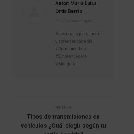
Autor:
Maria Luisa
Ortiz Berrio
http://kvmarketing.co/
Apasionada por construir
y aprender cada día
#Comunicadora,
#Emprendedora,
#Bloggera
Navegación
ANTERIOR
entre
Tipos de transmisiones en
vehículos ¿Cuál elegir según tu
Publicación
publicaciones
anterior: