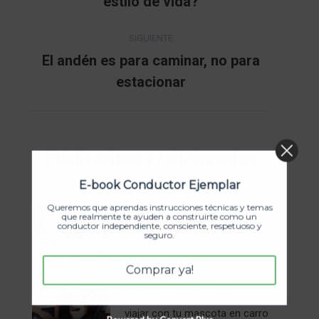
estilo de vida?
SIGUIENTE
El andén es para caminar, no para
Publicación
estacionar
siguiente:
Publicaciones relacionadas
E-book Conductor Ejemplar
Queremos que aprendas instrucciones técnicas y temas
Consejos para parquear como
que realmente te ayuden a construirte como un
conductor independiente, consciente, respetuoso y
un pro
seguro.
enero 24, 2026
Comprar ya!
Todo lo que debes saber para
viajar con tu mascota en carro