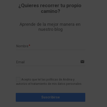
¿Quieres recorrer tu propio 
camino?
Aprende de la mejor manera en 
nuestro blog
Nombre
email
Email
Acepto que leí las políticas de Andina y
autorizo el tratamiento de mis datos personales.
Suscribirse