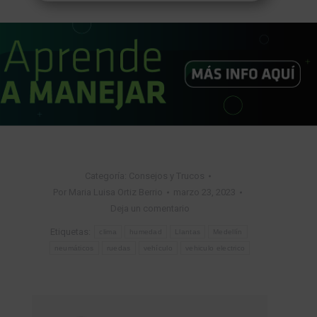
Categoría:
Consejos y Trucos
Por
Maria Luisa Ortiz Berrio
marzo 23, 2023
Deja un comentario
Etiquetas:
clima
humedad
Llantas
Medellín
neumáticos
ruedas
vehículo
vehiculo electrico