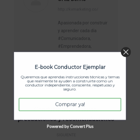
http://kvmarketing.co/
Apasionada por construir
y aprender cada día
#Comunicadora,
#Emprendedora,
#Bloggera
E-book Conductor Ejemplar
Queremos que aprendas instrucciones técnicas y temas
que realmente te ayuden a construirte como un
conductor independiente, consciente, respetuoso y
seguro.
Navegación
ANTERIOR
Comprar ya!
entre
Conducir bajo la lluvia:
Publicación
precauciones y recomendaciones
publicaciones
anterior:
Powered by Convert Plus
SIGUIENTE