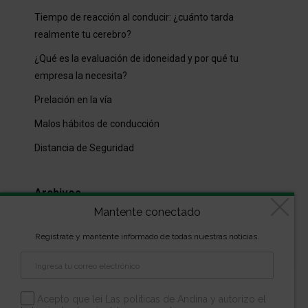
Tiempo de reacción al conducir: ¿cuánto tarda
realmente tu cerebro?
¿Qué es la evaluación de idoneidad y por qué tu
empresa la necesita?
Prelación en la vía
Malos hábitos de conducción
Distancia de Seguridad
Archivos
Mantente conectado
Archivos
Regístrate y mantente informado de todas nuestras noticias.
Diseñado por
kVmarketing
| Copyright Las marcas son
propiedad de la Escuela Andina | Todos los derechos
Acepto que leí Las políticas de Andina y autorizo el