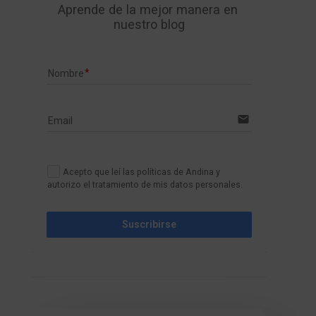
Aprende de la mejor manera en 
nuestro blog
Nombre
email
Email
Acepto que leí las políticas de Andina y
autorizo el tratamiento de mis datos personales.
Suscribirse