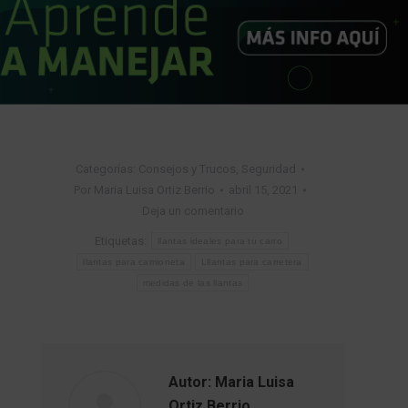
Categorías:
Consejos y Trucos
,
Seguridad
Por
Maria Luisa Ortiz Berrio
abril 15, 2021
Deja un comentario
Etiquetas:
llantas ideales para tu carro
llantas para camioneta
Lllantas para carretera
medidas de las llantas
Autor:
Maria Luisa
Ortiz Berrio