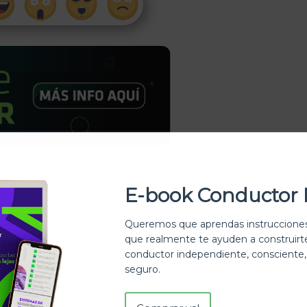
E-book Conductor 
z Berrio
mayo 10, 2017
Deja un comentario
as
moteras de colombia
Motos
Queremos que aprendas instrucciones
que realmente te ayuden a construir
conductor independiente, consciente,
seguro.