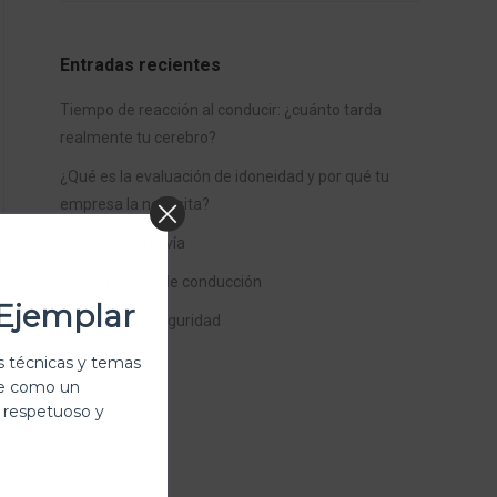
Entradas recientes
Tiempo de reacción al conducir: ¿cuánto tarda
realmente tu cerebro?
¿Qué es la evaluación de idoneidad y por qué tu
empresa la necesita?
Prelación en la vía
Malos hábitos de conducción
Ejemplar
Distancia de Seguridad
 técnicas y temas
te como un
 respetuoso y