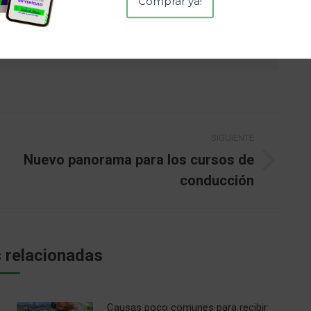
Comprar ya!
da día #Comunicadora, #Emprendedora, #Bloggera
SIGUIENTE
Nuevo panorama para los cursos de
Publicación
conducción
siguiente:
 relacionadas
Causas poco comunes para recibir