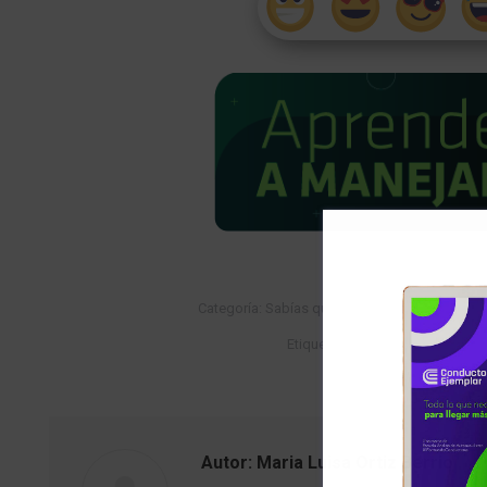
Categoría:
Sabías que…
Por
Maria Luisa Orti
Etiquetas:
angie pangie
moter
Autor:
Maria Luisa Ortiz Berrio