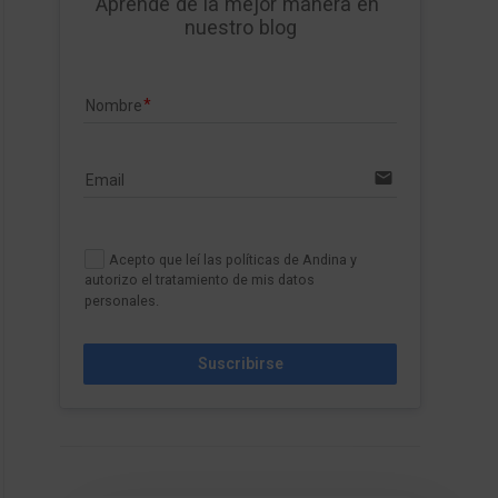
Aprende de la mejor manera en 
nuestro blog
Nombre
email
Email
Acepto que leí las políticas de Andina y
autorizo el tratamiento de mis datos
personales.
Suscribirse