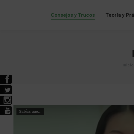
Consejos y Trucos
Teoría y Pr
Consejos y Trucos
Teoría y Pr
Estás
Inicio
Sabías que…