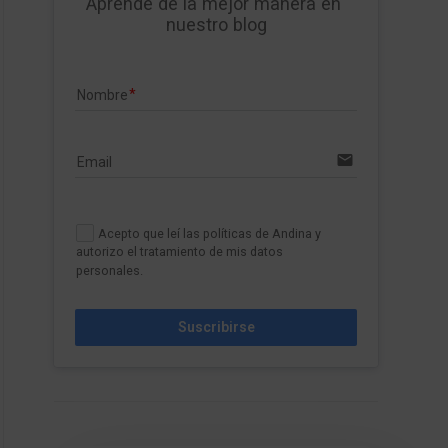
Aprende de la mejor manera en 
nuestro blog
Nombre
email
Email
Acepto que leí las políticas de Andina y
autorizo el tratamiento de mis datos
personales.
Suscribirse