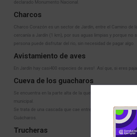
declarado Monumento Nacional.
Charcos
Charco Corazón es un sector de Jardín, entre el Camino de la 
cercanía a Jardín (1 km), por sus aguas limpias y porque no
persona puede disfrutar del rio, sin necesidad de pagar algo. 
Avistamiento de aves
En Jardín hay casi400 especies de aves! Así que, si eres paja
Cueva de los guacharos
Se encuentra en la parte alta de la quebrada La Salada en l
municipal.
Se trata de una cascada que cae entre las montañas que se l
Guácharos.
Trucheras