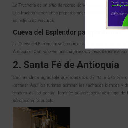
La Truchería es un sitio de recreo donde podrás encontrar Pe
Las truchas tienen unas preparaciones especiales como por e
es rellena de verduras.
Cueva del Esplendor parapentismo
La Cueva del Esplendor se ha convertido en uno de los atracti
Antioquia. Con solo ver las imágenes o videos de este sitio 
2. Santa Fé de Antioquia
Con un clima agradable que ronda los 27 °C, a 57.3 km de
caminar. Aquí los turistas admiran las fachadas blancas y de
madera de las casas. También se refrescan con jugo de t
delicioso en el pueblo.