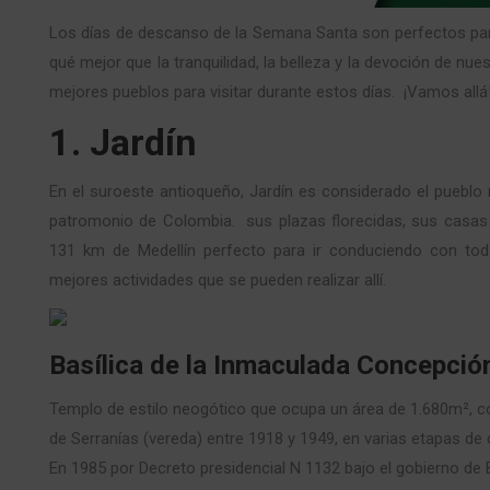
Los días de descanso de la Semana Santa son perfectos para sa
qué mejor que la tranquilidad, la belleza y la devoción de n
mejores pueblos para visitar durante estos días. ¡Vamos allá
1. Jardín
En el suroeste antioqueño, Jardín es considerado el puebl
patromonio de Colombia. sus plazas florecidas, sus casas 
131 km de Medellín perfecto para ir conduciendo con tod
mejores actividades que se pueden realizar allí.
Basílica de la Inmaculada Concepció
Templo de estilo neogótico que ocupa un área de 1.680m², co
de Serranías (vereda) entre 1918 y 1949, en varias etapas de
En 1985 por Decreto presidencial N 1132 bajo el gobierno de 