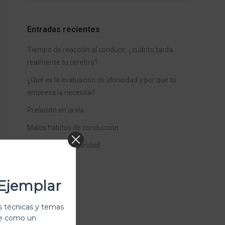
Entradas recientes
Tiempo de reacción al conducir: ¿cuánto tarda
realmente tu cerebro?
¿Qué es la evaluación de idoneidad y por qué tu
empresa la necesita?
Prelación en la vía
Malos hábitos de conducción
Distancia de Seguridad
Ejemplar
 técnicas y temas
te como un