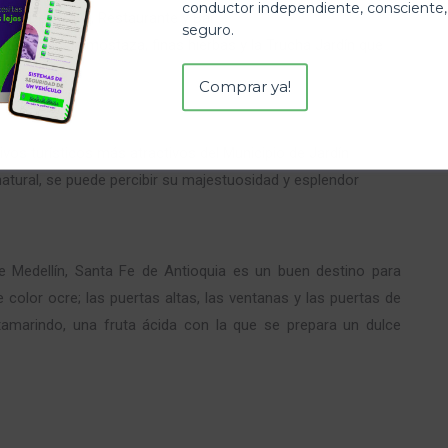
conductor independiente, consciente,
sca Deportiva, Restaurante y Bar.
seguro.
jemplo, a la mostaza, finas hierbas y la Trucha Jardín que
Comprar ya!
vos turísticos más atractivos del Municipio de Jardín
natural, se puede percibir su majestuosidad y esplendor
 Medellín, Santa Fe de Antioquia es un buen destino para
 color ocre; las puertas altas, las ventanas y las puertas de
amarindo, una fruta ácida con la que se prepara un dulce