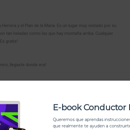
Herrera y el Plan de la María. Es un lugar muy visitado por su
 son tan heladas como las que hay montaña arriba. Cualquier
Es gratis!
rero, llegaste donde era!
a vereda del mismo nombre a cinco kilómetros de la cabecera
evantan alrededor de una cueva, donde habitan los
E-book Conductor 
Queremos que aprendas instrucciones
que realmente te ayuden a construir