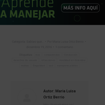
Categoría:
Sabías que…
Por
Maria Luisa Ortiz Berrio
diciembre 19, 2016
1 comentario
Etiquetas:
bus
comparendos
Conducción
derechos de usuario
infracciones
movilidad en diciembre
multas
Seguridad
taxi
transporte público
Autor:
Maria Luisa
Ortiz Berrio
http://kvmarketing.co/