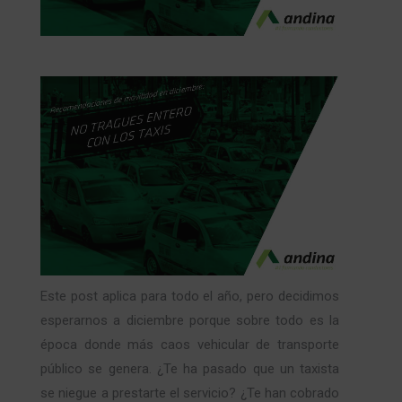
Este post aplica para todo el año, pero decidimos
esperarnos a diciembre porque sobre todo es la
época donde más caos vehicular de transporte
público se genera. ¿Te ha pasado que un taxista
se niegue a prestarte el servicio? ¿Te han cobrado