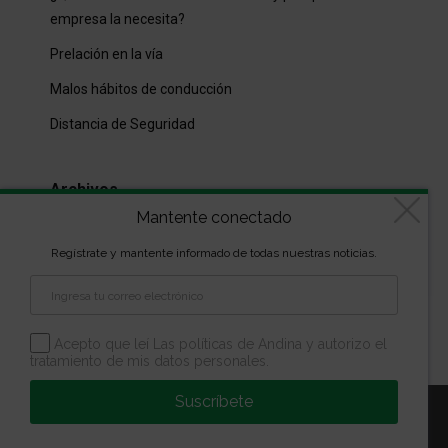
empresa la necesita?
Prelación en la vía
Malos hábitos de conducción
Distancia de Seguridad
Archivos
Mantente conectado
Archivos
Regístrate y mantente informado de todas nuestras noticias.
Diseñado por
kVmarketing
| Copyright Las marcas son
propiedad de la Escuela Andina | Todos los derechos
Acepto que leí Las políticas de Andina y autorizo el
tratamiento de mis datos personales.
reservados
Suscríbete
Aviso Legal
Política de Privacidad
Política de Cookies
Configuración de Cookies