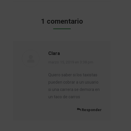
1 comentario
Clara
dice:
marzo 15, 2019 en 3:38 pm
Quiero saber si los taxistas
pueden cobrar a un usuario
si una carrera se demora en
un taco de carros
Responder