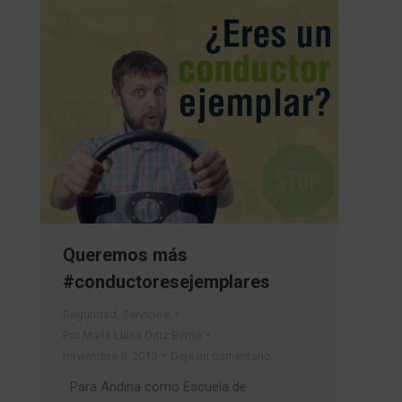
Queremos más
#conductoresejemplares
Seguridad
,
Servicios
Por
Maria Luisa Ortiz Berrio
noviembre 8, 2015
Deja un comentario
Para Andina como Escuela de