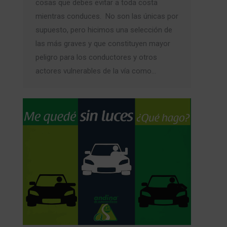
cosas que debes evitar a toda costa
mientras conduces. No son las únicas por
supuesto, pero hicimos una selección de
las más graves y que constituyen mayor
peligro para los conductores y otros
actores vulnerables de la vía como…