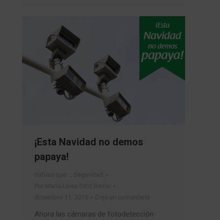
¡Esta Navidad no demos
papaya!
Sabías que…
,
Seguridad
Por
Maria Luisa Ortiz Berrio
diciembre 11, 2015
Deja un comentario
Ahora las cámaras de fotodetección