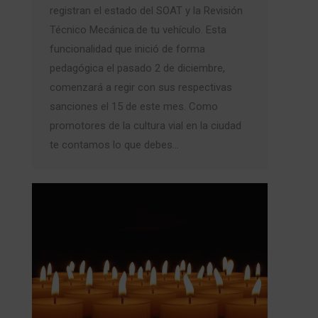
registran el estado del SOAT y la Revisión
Técnico Mecánica.de tu vehículo. Esta
funcionalidad que inició de forma
pedagógica el pasado 2 de diciembre,
comenzará a regir con sus respectivas
sanciones el 15 de este mes. Como
promotores de la cultura vial en la ciudad
te contamos lo que debes…