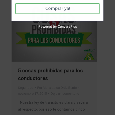
Comprar ya!
Powered by Convert Plus
5 cosas prohibidas para los
conductores
Seguridad
Por
Maria Luisa Ortiz Berrio
noviembre 17, 2015
Deja un comentario
Nuestra ley de tránsito es clara y severa
al respecto, por eso te contamos cinco