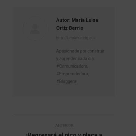
Autor:
Maria Luisa
Ortiz Berrio
http://kvmarketing.co/
Apasionada por construir
y aprender cada día
#Comunicadora,
#Emprendedora,
#Bloggera
Navegación
ANTERIOR
entre
¡Regresará el pico y placa a