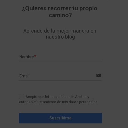
¿Quieres recorrer tu propio 
camino?
Aprende de la mejor manera en 
nuestro blog
Nombre
email
Email
Acepto que leí las políticas de Andina y
autorizo el tratamiento de mis datos personales.
Suscribirse