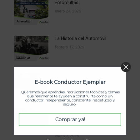
Fotomultas
enero 24, 2026
La Historia del Automóvil
febrero 17, 2025
Causas poco comunes para
E-book Conductor Ejemplar
recibir comparendos
febrero 10, 2025
Queremos que aprendas instrucciones técnicas y temas
que realmente te ayuden a construirte como un
conductor independiente, consciente, respetuoso y
seguro.
De Chivas y Tranvías al Futuro:
La Transformación del
Comprar ya!
Transporte en Medellín
enero 7, 2025