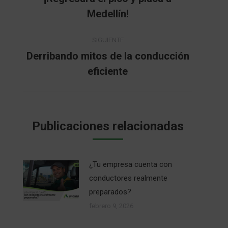
Publicación
Medellín!
publicaciones
anterior:
SIGUIENTE
Derribando mitos de la conducción
Publicación
eficiente
siguiente:
Publicaciones relacionadas
¿Tu empresa cuenta con
conductores realmente
preparados?
febrero 9, 2026