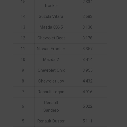
15
2.334
Tracker
14
Suzuki Vitara
2.683
13
Mazda CX-5
3.130
12
Chevrolet Beat
3.178
11
Nissan Frontier
3.357
10
Mazda 2
3.414
9
Chevrolet Onix
3.955
8
Chevrolet Joy
4.432
7
Renault Logan
4.916
Renault
6
5.022
Sandero
5
Renault Duster
5.111