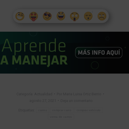
Categoría:
Actualidad
Por
Maria Luisa Ortiz Berrio
agosto 27, 2021
Deja un comentario
Etiquetas:
carros
comprar carro
comprar vehículo
venta de carros