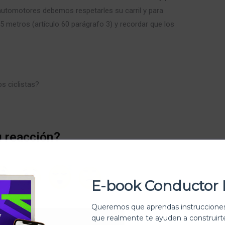
utomotores debemos respetarles su carril y para
 metros (artículo 60 parágrafo 3) y recordar que los
s ciclistas?
u reacción?
E-book Conductor 
Queremos que aprendas instrucciones
que realmente te ayuden a construir