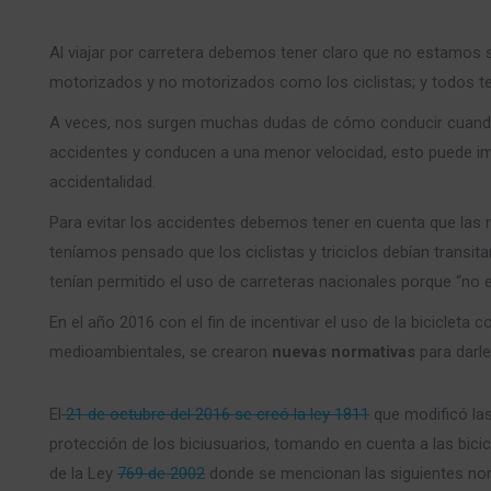
Al viajar por carretera debemos tener claro que no estamos
motorizados y no motorizados como los ciclistas; y todos t
A veces, nos surgen muchas dudas de cómo conducir cuando
accidentes y conducen a una menor velocidad, esto puede imp
accidentalidad.
Para evitar los accidentes debemos tener en cuenta que las
teníamos pensado que los ciclistas y triciclos debían transitar
tenían permitido el uso de carreteras nacionales porque “no e
En el año 2016 con el fin de incentivar el uso de la biciclet
medioambientales, se crearon
nuevas normativas
para darle
El
21 de octubre del 2016 se creó la ley 1811
que modificó las 
protección de los biciusuarios, tomando en cuenta a las bicic
de la Ley
769 de 2002
donde se mencionan las siguientes norma