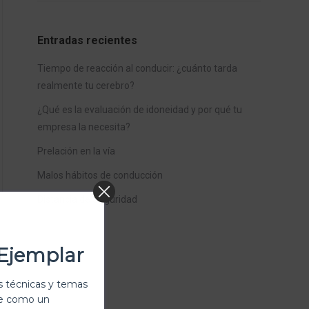
Entradas recientes
Tiempo de reacción al conducir: ¿cuánto tarda
realmente tu cerebro?
¿Qué es la evaluación de idoneidad y por qué tu
empresa la necesita?
Prelación en la vía
Malos hábitos de conducción
Distancia de Seguridad
Ejemplar
 técnicas y temas
te como un