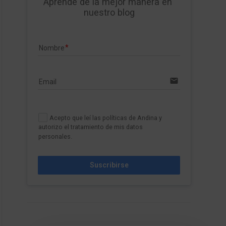
Aprende de la mejor manera en 
nuestro blog
Nombre
email
Email
Acepto que leí las políticas de Andina y
autorizo el tratamiento de mis datos
personales.
Suscribirse