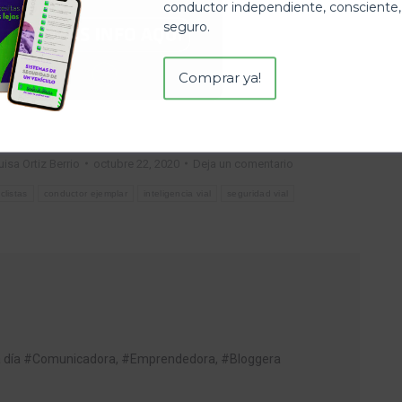
conductor independiente, consciente,
seguro.
Comprar ya!
uisa Ortiz Berrio
octubre 22, 2020
Deja un comentario
iclistas
conductor ejemplar
inteligencia vial
seguridad vial
da día #Comunicadora, #Emprendedora, #Bloggera