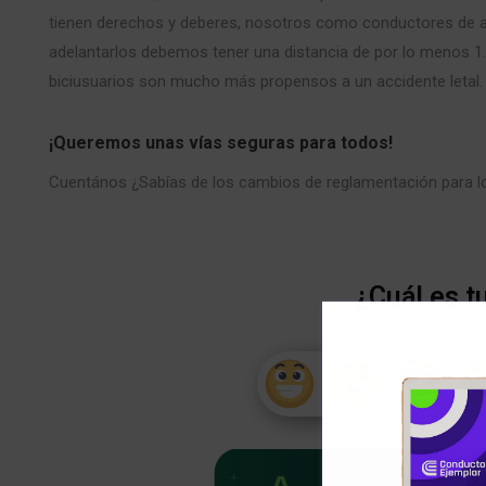
tienen derechos y deberes, nosotros como conductores de a
adelantarlos debemos tener una distancia de por lo menos 1.5
biciusuarios son mucho más propensos a un accidente letal.
¡Queremos unas vías seguras para todos!
Cuentános ¿Sabías de los cambios de reglamentación para lo
¿Cuál es t