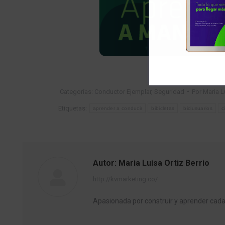
Categorías:
Conductor Ejemplar
,
Seguridad
Por
Maria L
Etiquetas:
aprender a conducir
bibicletas
biciusuarios
c
Autor:
Maria Luisa Ortiz Berrio
http://kvmarketing.co/
Apasionada por construir y aprender ca