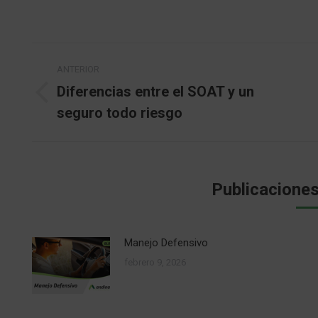
Navegación
ANTERIOR
entre
Diferencias entre el SOAT y un
Publicación
seguro todo riesgo
publicaciones
anterior:
Publicaciones
Manejo Defensivo
febrero 9, 2026