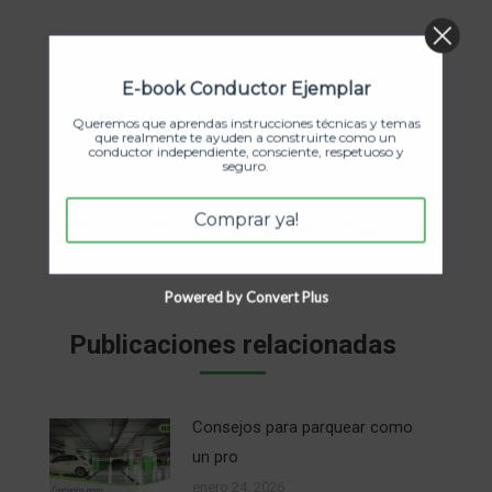
Navegación
E-book Conductor Ejemplar
ANTERIOR
entre
Queremos que aprendas instrucciones técnicas y temas
Navidad, movilidad y covid 19
Publicación
que realmente te ayuden a construirte como un
conductor independiente, consciente, respetuoso y
anterior:
publicaciones
seguro.
SIGUIENTE
Comprar ya!
Me varé en carretera. ¿Qué hago?
Publicación
siguiente:
Powered by Convert Plus
Publicaciones relacionadas
Consejos para parquear como
un pro
enero 24, 2026