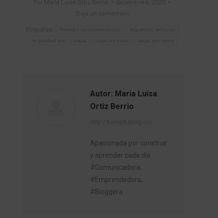
Por
Maria Luisa Ortiz Berrio
diciembre 6, 2020
Deja un comentario
Etiquetas:
Revisión tecnicomecánica
seguridad vehicular
seguridad vial
viajar
viajar en carro
viajar por tierra
Autor:
Maria Luisa
Ortiz Berrio
http://kvmarketing.co/
Apasionada por construir
y aprender cada día
#Comunicadora,
#Emprendedora,
#Bloggera