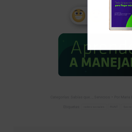
1
Categorías:
Sabías que…
,
Servicios
Por
Maria 
Etiquetas:
redes sociales
RUNT
Secre