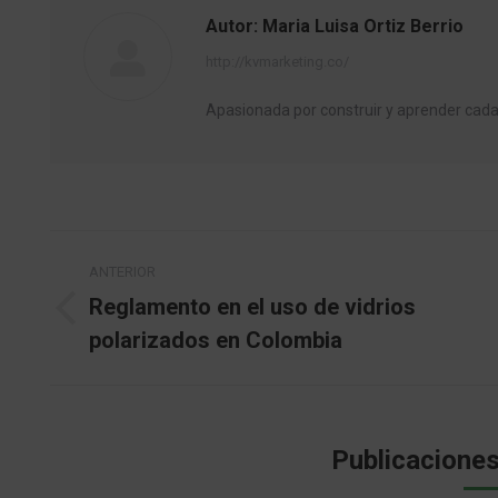
Autor:
Maria Luisa Ortiz Berrio
http://kvmarketing.co/
Apasionada por construir y aprender ca
Navegación
ANTERIOR
entre
Reglamento en el uso de vidrios
Publicación
polarizados en Colombia
publicaciones
anterior:
Publicaciones