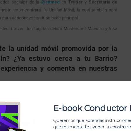
 redes sociales de la
@sttmed
en
Twitter
y
Secretaría de
amente se encontrará la Unidad Móvil, la cual también será
 para descongestionar su sede principal.
des utilizar tus tarjetas débito Mastercard, Maestro y Visa
de la unidad móvil promovida por la
ín? ¿Ya estuvo cerca a tu Barrio?
 experiencia y comenta en nuestras
E-book Conductor 
Queremos que aprendas instrucciones
u reacción?
que realmente te ayuden a construir