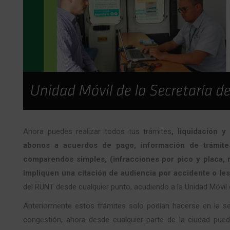
Ahora puedes realizar todos tus trámites
, liquidación 
abonos a acuerdos de pago, información de trámites
comparendos simples, (infracciones por pico y placa,
impliquen una citación de audiencia por accidente o les
del RUNT desde cualquier punto, acudiendo a la Unidad Móvil d
Anteriormente estos trámites solo podían hacerse en la se
congestión, ahora desde cualquier parte de la ciudad pued