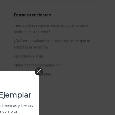
Entradas recientes
Tiempo de reacción al conducir: ¿cuánto tarda
realmente tu cerebro?
¿Qué es la evaluación de idoneidad y por qué tu
empresa la necesita?
Prelación en la vía
Malos hábitos de conducción
Distancia de Seguridad
Ejemplar
 técnicas y temas
te como un