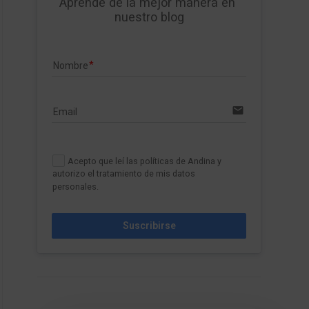
Aprende de la mejor manera en 
nuestro blog
Nombre
email
Email
Acepto que leí las políticas de Andina y
autorizo el tratamiento de mis datos
personales.
Suscribirse