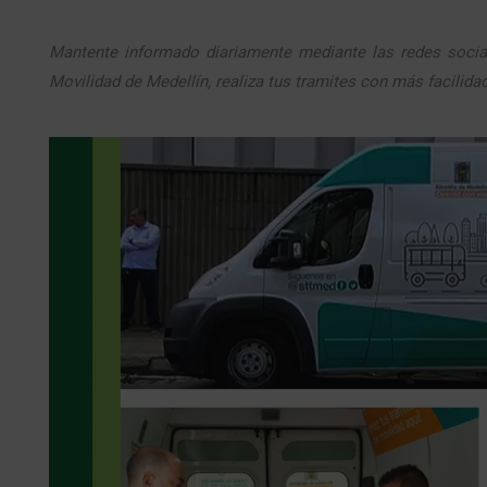
Mantente informado diariamente mediante las redes social
Movilidad de Medellín, realiza tus tramites con más facilid