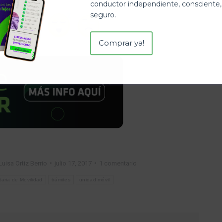
conductor independiente, consciente,
seguro.
Comprar ya!
Luisa Ortiz Berrio
julio 17, 2017
1 comentario
taria de Movilidad
trámites
unidad móvil