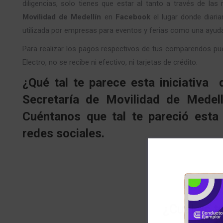
diligencias, solo tienes que estar al tanto a través de las
Movilidad de Medellín
en
Facebook
el lugar donde diari
utilizada por empresas para eventos y ferias como una ayuda
Para realizar los pagos respectivos de tus comparendos pue
Electro, no se recibe ni efectivo, ni tarjetas de crédito.
¿
Qué tal te parece esta iniciativa 
Secretaría de Movilidad de Medell
Cuéntanos que tal te pareció esta
redes sociales.
¿Cuál es t