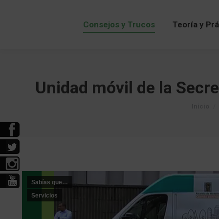
Consejos y Trucos
Teoría y Pr
Consejos y Trucos
Teoría y Pr
Unidad móvil de la Secret
Estás aq
Inicio
Sabías que…
Servicios