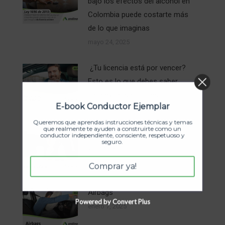
bajo los efectos del alcohol en
Colombia puede costarte más
de lo que imaginas
mayo 24, 2025
¿Tu licencia está por vencer?
Esto es lo que debes saber
para evitar sanciones
E-book Conductor Ejemplar
marzo 13, 2025
Queremos que aprendas instrucciones técnicas y temas
que realmente te ayuden a construirte como un
¿Cómo superar el miedo al
conductor independiente, consciente, respetuoso y
seguro.
volante?
enero 16, 2025
Comprar ya!
Airbags
Powered by Convert Plus
enero 7, 2025