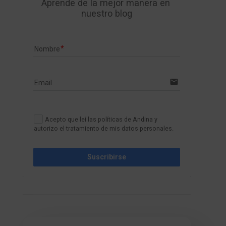
Aprende de la mejor manera en 
nuestro blog
Nombre
email
Email
Acepto que leí las políticas de Andina y
autorizo el tratamiento de mis datos personales.
Suscribirse