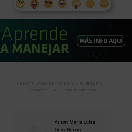
Categoría:
Seguridad
Por
Maria Luisa Ortiz Berrio
septiembre 1, 2015
Deja un comentario
Autor:
Maria Luisa
Ortiz Berrio