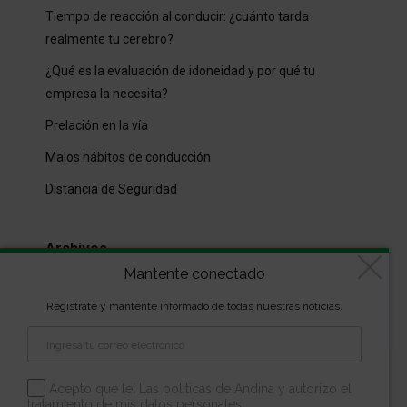
Tiempo de reacción al conducir: ¿cuánto tarda
realmente tu cerebro?
¿Qué es la evaluación de idoneidad y por qué tu
empresa la necesita?
Prelación en la vía
Malos hábitos de conducción
Distancia de Seguridad
Archivos
Mantente conectado
Archivos
Regístrate y mantente informado de todas nuestras noticias.
Diseñado por
kVmarketing
| Copyright Las marcas son
propiedad de la Escuela Andina | Todos los derechos
Acepto que leí Las políticas de Andina y autorizo el
tratamiento de mis datos personales.
reservados