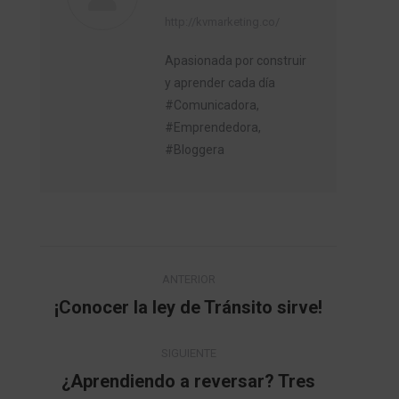
http://kvmarketing.co/
Apasionada por construir
y aprender cada día
#Comunicadora,
#Emprendedora,
#Bloggera
Navegación
ANTERIOR
entre
¡Conocer la ley de Tránsito sirve!
Publicación
anterior:
publicaciones
SIGUIENTE
¿Aprendiendo a reversar? Tres
Publicación