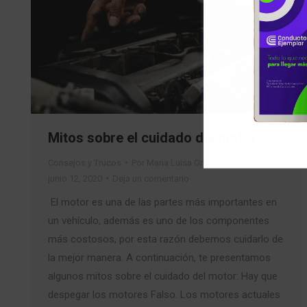
Mitos sobre el cuidado del motor
Consejos y Trucos
Por
Maria Luisa Ortiz Berrio
junio 12, 2020
Deja un comentario
El motor es una de las partes más importantes en
un vehículo, además es uno de los componentes
más costosos, por esta razón debemos cuidarlo de
la mejor manera. A continuación, te presentamos
algunos mitos sobre el cuidado del motor: Hay que
despegar los motores Falso. Los motores actuales