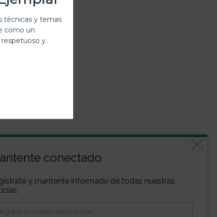
 técnicas y temas
te como un
 respetuoso y
antente conectado
gístrate y mantente informado de todas nuestras
icias.