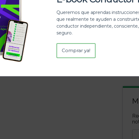
Queremos que aprendas instrucciones
que realmente te ayuden a construir
conductor independiente, consciente,
seguro.
Comprar ya!
M
Re
not