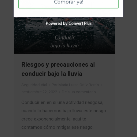
Comprar ya!
Powered by Convert Plus
Riesgos y precauciones al
conducir bajo la lluvia
Seguridad Vial
Por
Maria Luisa Ortiz Berrio
septiembre 22, 2022
Deja un comentario
Conducir en en sí una actividad riesgosa,
cuando lo hacemos bajo lluvia este riesgo
crece exponencialmente, aquí te
contamos cómo mitigar ese riesgo.