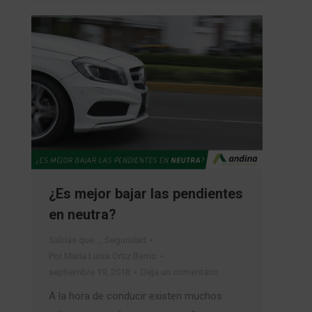
¿Es mejor bajar las pendientes
en neutra?
Sabías que…
,
Seguridad
Por
Maria Luisa Ortiz Berrio
septiembre 19, 2018
Deja un comentario
A la hora de conducir existen muchos