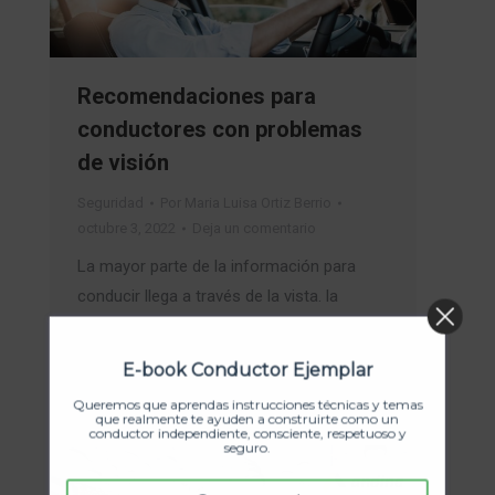
Recomendaciones para
conductores con problemas
de visión
Seguridad
Por
Maria Luisa Ortiz Berrio
octubre 3, 2022
Deja un comentario
La mayor parte de la información para
conducir llega a través de la vista. la
agudeza y el campo visual son los
factores de la visión más determinantes a
E-book Conductor Ejemplar
la hora de conducir.
Queremos que aprendas instrucciones técnicas y temas
que realmente te ayuden a construirte como un
conductor independiente, consciente, respetuoso y
seguro.