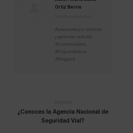
Ortiz Berrio
http://kvmarketing.co/
Apasionada por construir
y aprender cada día
#Comunicadora,
#Emprendedora,
#Bloggera
Navegación
ANTERIOR
entre
¿Conoces la Agencia Nacional de
Publicación
Seguridad Vial?
publicaciones
anterior: