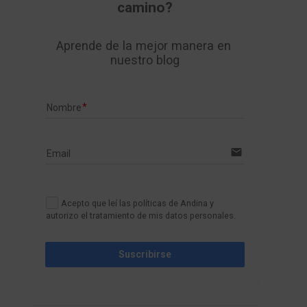
camino?
Aprende de la mejor manera en 
nuestro blog
Nombre
email
Email
Acepto que leí las políticas de Andina y
autorizo el tratamiento de mis datos personales.
Suscribirse