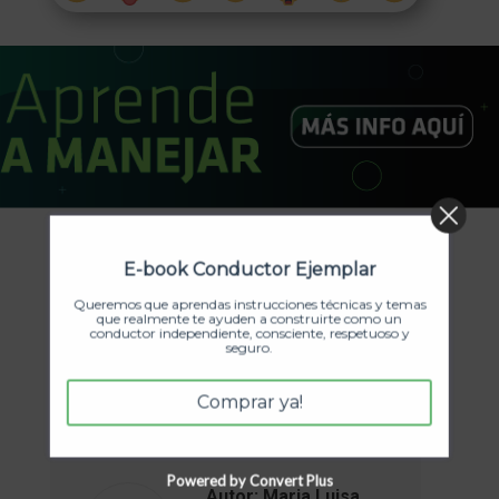
E-book Conductor Ejemplar
Categoría:
Seguridad
Por
Maria Luisa Ortiz Berrio
Queremos que aprendas instrucciones técnicas y temas
octubre 27, 2022
Deja un comentario
que realmente te ayuden a construirte como un
conductor independiente, consciente, respetuoso y
seguro.
Etiquetas:
seguridad infantil
silla de niños para el carro
silla para niños
viajar con niños
Comprar ya!
Powered by Convert Plus
Autor:
Maria Luisa