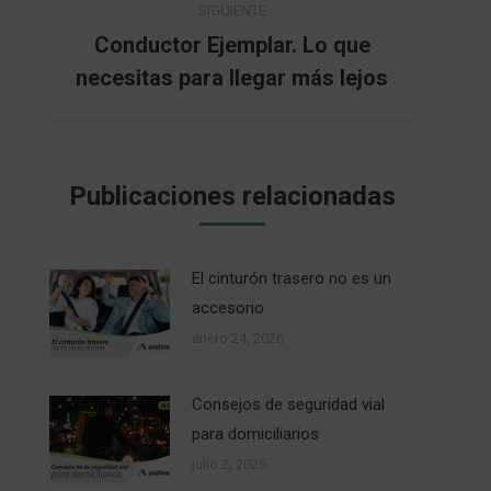
SIGUIENTE
Conductor Ejemplar. Lo que
Publicación
necesitas para llegar más lejos
siguiente:
Publicaciones relacionadas
El cinturón trasero no es un
accesorio
enero 24, 2026
Consejos de seguridad vial
para domiciliarios
julio 2, 2025