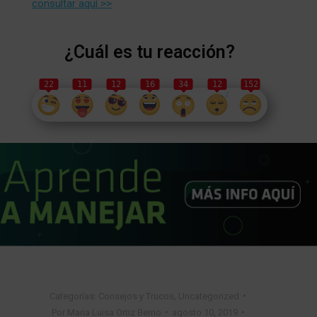
consultar aquí >>
¿Cuál es tu reacción?
22
11
12
16
34
12
152
Categorías:
Consejos y Trucos
,
Uncategorized
Por
Maria Luisa Ortiz Berrio
agosto 10, 2019