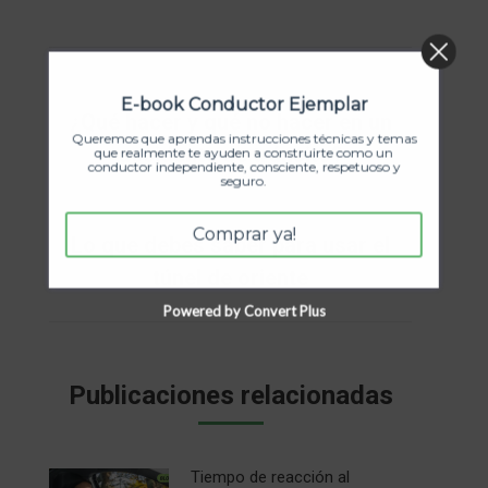
Navegación
ANTERIOR
E-book Conductor Ejemplar
entre
¿Qué hacer y qué no hacer en un
Publicación
Queremos que aprendas instrucciones técnicas y temas
accidente de tránsito?
publicaciones
que realmente te ayuden a construirte como un
anterior:
conductor independiente, consciente, respetuoso y
seguro.
SIGUIENTE
Comprar ya!
Lo que debes saber para usar el
Publicación
túnel de oriente
siguiente:
Powered by Convert Plus
Publicaciones relacionadas
Tiempo de reacción al