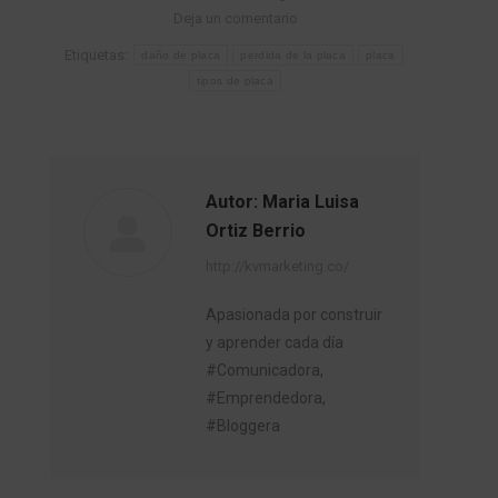
Deja un comentario
Etiquetas:
daño de placa
perdida de la placa
placa
tipos de placa
Autor:
Maria Luisa
Ortiz Berrio
http://kvmarketing.co/
Apasionada por construir
y aprender cada día
#Comunicadora,
#Emprendedora,
#Bloggera