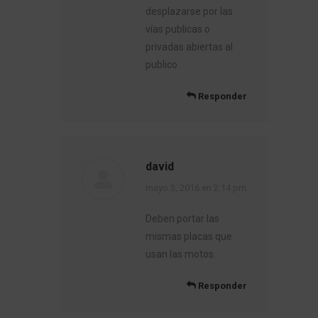
desplazarse por las
vías publicas o
privadas abiertas al
publico
Responder
david
dice:
mayo 3, 2016 en 2:14 pm
Deben portar las
mismas placas que
usan las motos.
Responder