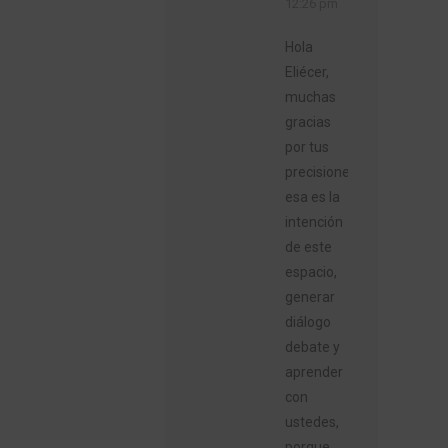
12:26 pm
Hola
Eliécer,
muchas
gracias
por tus
precisiones,
esa es la
intención
de este
espacio,
generar
diálogo
debate y
aprender
con
ustedes,
porque