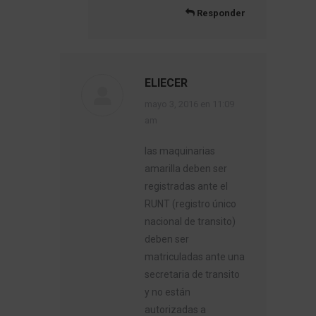
Responder
ELIECER
dice:
mayo 3, 2016 en 11:09
am
las maquinarias
amarilla deben ser
registradas ante el
RUNT (registro único
nacional de transito)
deben ser
matriculadas ante una
secretaria de transito
y no están
autorizadas a