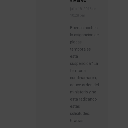
alvarez
dice:
julio 18, 2016 en
10:28 pm
Buenas noches:
la asignación de
placas
temporales
está
suspendida? La
territorial
cundinamarca,
aduce orden del
ministerio y no
esta radicando
estas
solicitudes.
Gracias.