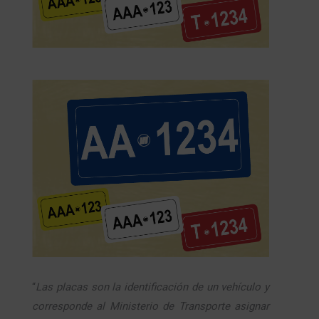
“
Las placas son la identificación de un vehículo y
corresponde al Ministerio de Transporte asignar