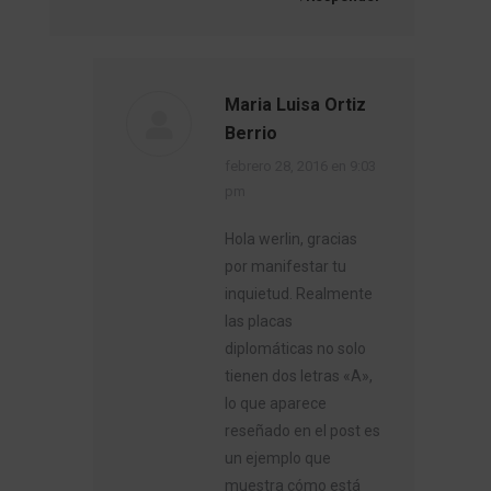
Maria Luisa Ortiz
Berrio
dice:
febrero 28, 2016 en 9:03
pm
Hola werlin, gracias
por manifestar tu
inquietud. Realmente
las placas
diplomáticas no solo
tienen dos letras «A»,
lo que aparece
reseñado en el post es
un ejemplo que
muestra cómo está