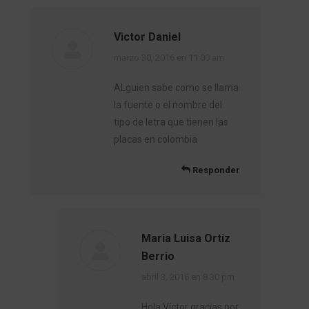
Victor Daniel
dice:
marzo 30, 2016 en 11:00 am
ALguien sabe como se llama
la fuente o el nombre del
tipo de letra que tienen las
placas en colombia
Responder
Maria Luisa Ortiz
Berrio
dice:
abril 3, 2016 en 8:30 pm
Hola Víctor gracias por