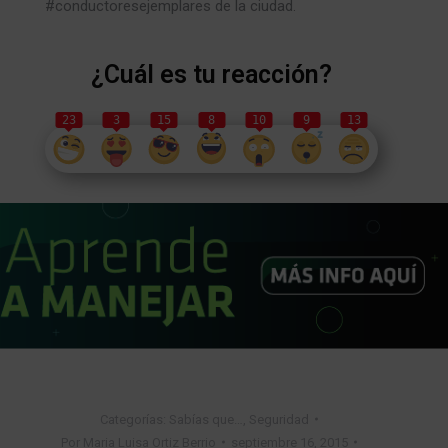
#conductoresejemplares de la ciudad.
¿Cuál es tu reacción?
23
3
15
8
10
9
13
Categorías:
Sabías que…
,
Seguridad
Por
Maria Luisa Ortiz Berrio
septiembre 16, 2015