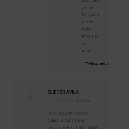
suscribirte
a este
blog para
recibir
más
información
de
interés.
Responder
ELIECER AVILA
dice:
mayo 3, 2016 en 11:20 am
Hola… alguien tiene en
cualquier formato la
resolución Nro. 10815 del 03