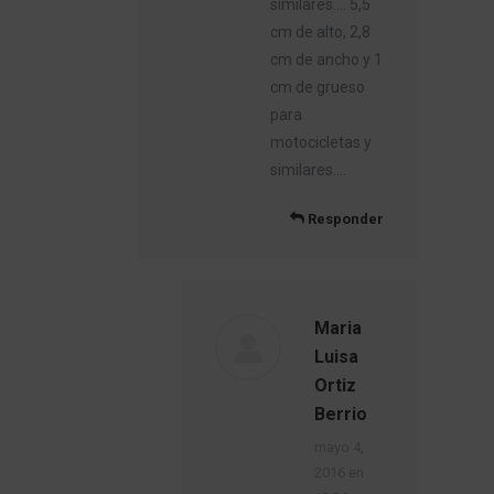
similares…. 5,5
cm de alto, 2,8
cm de ancho y 1
cm de grueso
para
motocicletas y
similares….
Responder
Maria
Luisa
Ortiz
Berrio
dice:
mayo 4,
2016 en