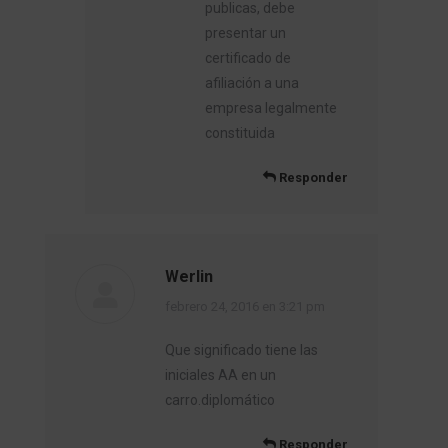
publicas, debe
presentar un
certificado de
afiliación a una
empresa legalmente
constituida
Responder
Werlin
dice:
febrero 24, 2016 en 3:21 pm
Que significado tiene las
iniciales AA en un
carro.diplomático
Responder