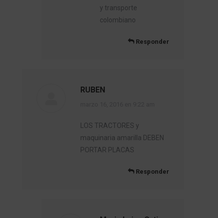
y transporte
colombiano
Responder
RUBEN
dice:
marzo 16, 2016 en 9:22 am
LOS TRACTORES y
maquinaria amarilla DEBEN
PORTAR PLACAS
Responder