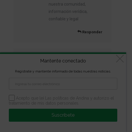
nuestra comunidad,
información verídica,
confiable y legal
Responder
Mantente conectado
david
dice:
mayo 3, 2016 en 2:11 pm
Regístrate y mantente informado de todas nuestras noticias.
Las placas rojas no son para
vehículos de carga
especialmente. Los
Acepto que leí Las políticas de Andina y autorizo el
tratamiento de mis datos personales.
vehículos de carga en el pais
tienen blancas o amarillas
Suscríbete
segun sea su tipo de
transporte. Las placas rojas