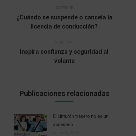
Navegación
ANTERIOR
entre
¿Cuándo se suspende o cancela la
Publicación
licencia de conducción?
publicaciones
anterior:
SIGUIENTE
Inspira confianza y seguridad al
Publicación
volante
siguiente:
Publicaciones relacionadas
El cinturón trasero no es un
accesorio
enero 24, 2026