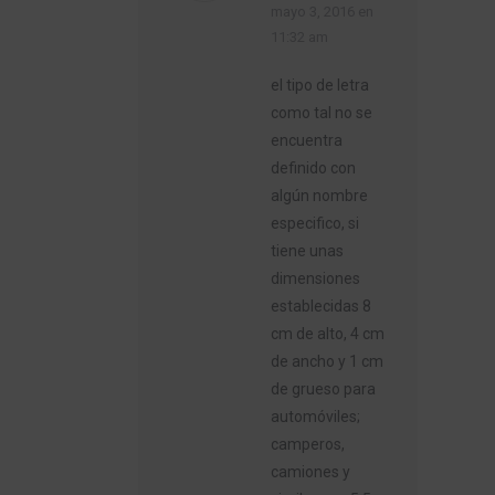
dice:
mayo 3, 2016 en
11:32 am
el tipo de letra
como tal no se
encuentra
definido con
algún nombre
especifico, si
tiene unas
dimensiones
establecidas 8
cm de alto, 4 cm
de ancho y 1 cm
de grueso para
automóviles;
camperos,
camiones y