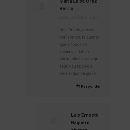
Maria Luisa Ortiz
Berrio
dice:
abril 3, 2016 en 8:50 pm
Hola Rubén, gracias
por leernos, te cuento
que sí todos los
vehículos deben
portar placas, solo que
según su tipología
será el tipo de placa
Responder
Luis Ernesto
Baquero