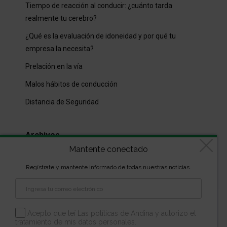
Tiempo de reacción al conducir: ¿cuánto tarda
realmente tu cerebro?
¿Qué es la evaluación de idoneidad y por qué tu
empresa la necesita?
Prelación en la vía
Malos hábitos de conducción
Distancia de Seguridad
Archivos
Mantente conectado
Archivos
Regístrate y mantente informado de todas nuestras noticias.
Diseñado por
kVmarketing
| Copyright Las marcas son
propiedad de la Escuela Andina | Todos los derechos
Acepto que leí Las políticas de Andina y autorizo el
tratamiento de mis datos personales.
reservados