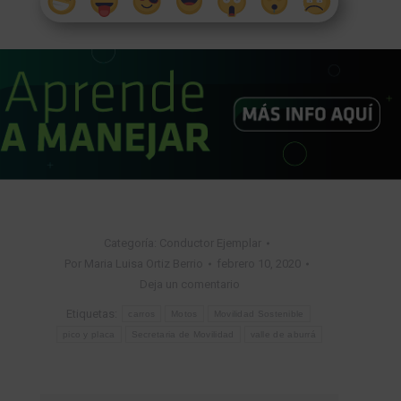
Categoría:
Conductor Ejemplar
Por
Maria Luisa Ortiz Berrio
febrero 10, 2020
Deja un comentario
Etiquetas:
carros
Motos
Movilidad Sostenible
pico y placa
Secretaria de Movilidad
valle de aburrá