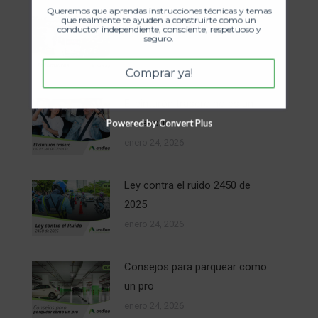
Queremos que aprendas instrucciones técnicas y temas
que realmente te ayuden a construirte como un
Fotomultas
conductor independiente, consciente, respetuoso y
seguro.
enero 24, 2026
Comprar ya!
El cinturón trasero no es un
accesorio
Powered by Convert Plus
enero 24, 2026
Ley contra el ruido 2450 de
2025
enero 24, 2026
Consejos para parquear como
un pro
enero 24, 2026