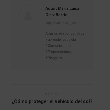
Autor:
Maria Luisa
Ortiz Berrio
http://kvmarketing.co/
Apasionada por construir
y aprender cada día
#Comunicadora,
#Emprendedora,
#Bloggera
Navegación
ANTERIOR
entre
¿Cómo proteger el vehículo del sol?
Publicación
anterior: