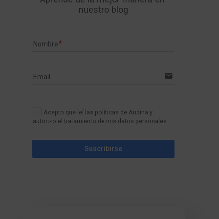
nuestro blog
Nombre
email
Email
Acepto que leí las políticas de Andina y
autorizo el tratamiento de mis datos personales.
Suscribirse