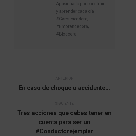
Apasionada por construir
y aprender cada día
#Comunicadora,
#Emprendedora,
#Bloggera
Navegación
ANTERIOR
entre
En caso de choque o accidente…
Publicación
anterior:
publicaciones
SIGUIENTE
Tres acciones que debes tener en
cuenta para ser un
Publicación
siguiente:
#Conductorejemplar