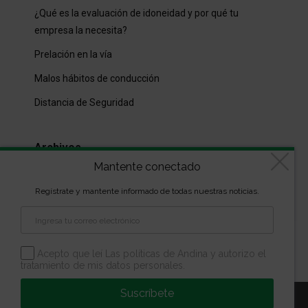
¿Qué es la evaluación de idoneidad y por qué tu
empresa la necesita?
Prelación en la vía
Malos hábitos de conducción
Distancia de Seguridad
Archivos
Mantente conectado
Archivos
Regístrate y mantente informado de todas nuestras noticias.
Diseñado por
kVmarketing
| Copyright Las marcas son
propiedad de la Escuela Andina | Todos los derechos
Acepto que leí Las políticas de Andina y autorizo el
tratamiento de mis datos personales.
reservados
Suscríbete
Aviso Legal
Política de Privacidad
Política de Cookies