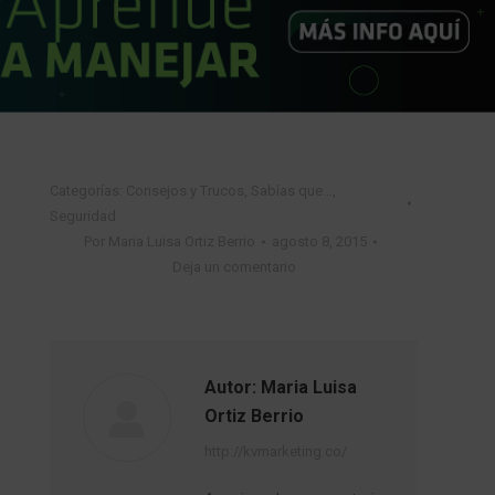
Categorías:
Consejos y Trucos
,
Sabías que…
,
Seguridad
Por
Maria Luisa Ortiz Berrio
agosto 8, 2015
Deja un comentario
Autor:
Maria Luisa
Ortiz Berrio
http://kvmarketing.co/