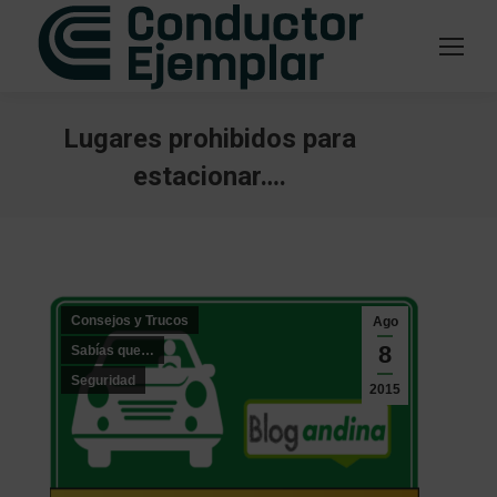
Lugares prohibidos para
estacionar….
Estás aquí:
Consejos y Trucos
Ago
8
Sabías que…
Seguridad
2015