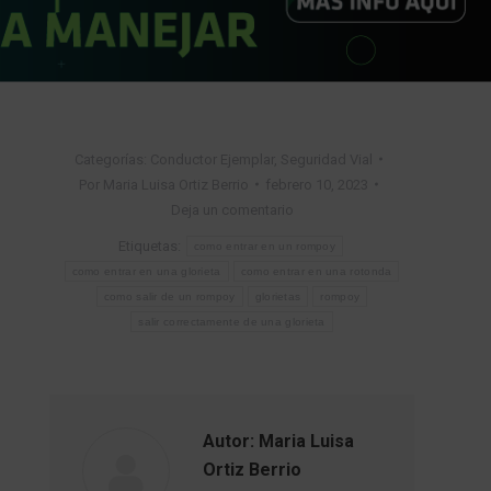
Categorías:
Conductor Ejemplar
,
Seguridad Vial
Por
Maria Luisa Ortiz Berrio
febrero 10, 2023
Deja un comentario
Etiquetas:
como entrar en un rompoy
como entrar en una glorieta
como entrar en una rotonda
como salir de un rompoy
glorietas
rompoy
salir correctamente de una glorieta
Autor:
Maria Luisa
Ortiz Berrio