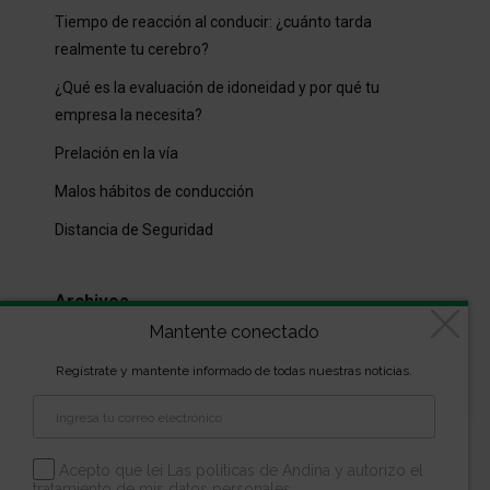
Tiempo de reacción al conducir: ¿cuánto tarda
realmente tu cerebro?
¿Qué es la evaluación de idoneidad y por qué tu
empresa la necesita?
Prelación en la vía
Malos hábitos de conducción
Distancia de Seguridad
Archivos
Mantente conectado
Archivos
Regístrate y mantente informado de todas nuestras noticias.
Diseñado por
kVmarketing
| Copyright Las marcas son
propiedad de la Escuela Andina | Todos los derechos
Acepto que leí Las políticas de Andina y autorizo el
tratamiento de mis datos personales.