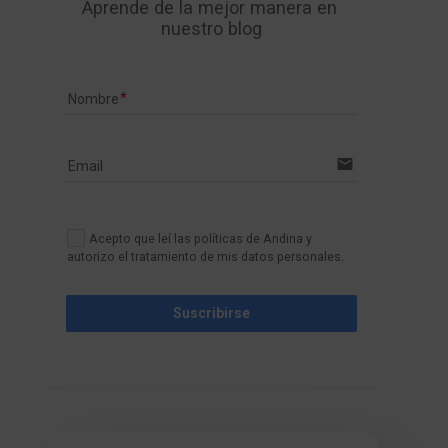
Aprende de la mejor manera en 
nuestro blog
Nombre
email
Email
Acepto que leí las políticas de Andina y
autorizo el tratamiento de mis datos personales.
Suscribirse