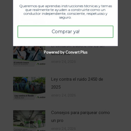
Queremos que aprendas instrucciones técnicas y temas
que realmente te ayuden a construirte como un
Fotomultas
conductor independiente, consciente, respetuoso y
seguro.
enero 24, 2026
Comprar ya!
El cinturón trasero no es un
Powered by Convert Plus
accesorio
enero 24, 2026
Ley contra el ruido 2450 de
2025
enero 24, 2026
Consejos para parquear como
un pro
enero 24, 2026