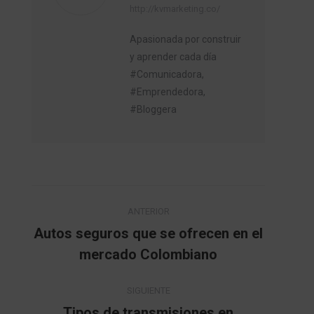
http://kvmarketing.co/
Apasionada por construir
y aprender cada día
#Comunicadora,
#Emprendedora,
#Bloggera
Navegación
ANTERIOR
entre
Autos seguros que se ofrecen en el
Publicación
mercado Colombiano
publicaciones
anterior:
SIGUIENTE
Tipos de transmisiones en