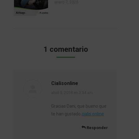
enero 7, 2025
1 comentario
Cialisonline
dice:
abril 5, 2018 en 3:34 am
Gracias Dani, que bueno que
te han gustado.
cialis online
Responder