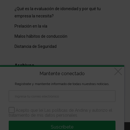
¿Qué es la evaluación de idoneidad y por qué tu
empresa la necesita?
Prelación en la vía
Malos hábitos de conducción
Distancia de Seguridad
Archivos
Mantente conectado
Archivos
Regístrate y mantente informado de todas nuestras noticias.
Diseñado por
kVmarketing
| Copyright Las marcas son
propiedad de la Escuela Andina | Todos los derechos
Acepto que leí Las políticas de Andina y autorizo el
tratamiento de mis datos personales.
reservados
Suscríbete
Aviso Legal
Política de Privacidad
Política de Cookies