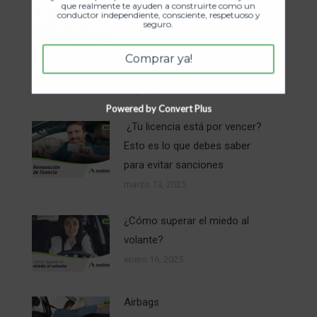
que realmente te ayuden a construirte como un
Ley 1696 de 2013: Conducir
conductor independiente, consciente, respetuoso y
seguro.
bajo los efectos del alcohol en
Colombia puede costarte más
Comprar ya!
de lo que imaginas
mayo 24, 2025
Powered by Convert Plus
¿Tu licencia está por vencer?
Esto es lo que debes saber
para evitar sanciones
marzo 13, 2025
¿Cómo superar el miedo al
volante?
enero 16, 2025
Airbags