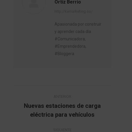
Ortiz Berrio
http://kvmarketing.co/
Apasionada por construir
y aprender cada día
#Comunicadora,
#Emprendedora,
#Bloggera
Navegación
ANTERIOR
entre
Nuevas estaciones de carga
Publicación
eléctrica para vehículos
publicaciones
anterior:
SIGUIENTE