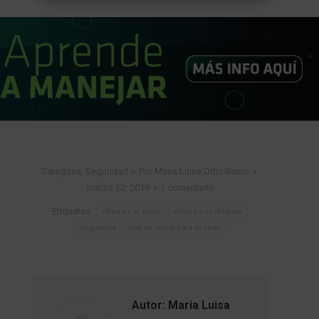
Categoría:
Seguridad
Por
Maria Luisa Ortiz Berrio
marzo 22, 2018
1 comentario
Etiquetas:
niños en el carro
niños en el vehiculo
Seguridad
silla de niños para el carro
Autor:
Maria Luisa