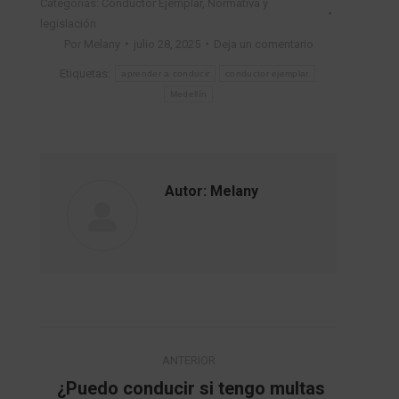
Categorías:
Conductor Ejemplar
,
Normativa y
legislación
Por
Melany
julio 28, 2025
Deja un comentario
Etiquetas:
aprender a conducir
conductor ejemplar
Medellín
Autor:
Melany
Navegación
ANTERIOR
entre
¿Puedo conducir si tengo multas