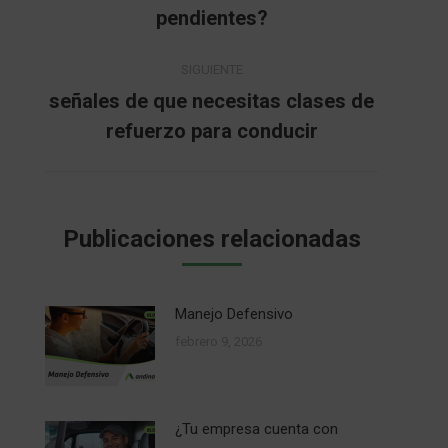
Publicación
pendientes?
publicaciones
anterior:
SIGUIENTE
señales de que necesitas clases de
Publicación
refuerzo para conducir
siguiente:
Publicaciones relacionadas
Manejo Defensivo
febrero 9, 2026
¿Tu empresa cuenta con