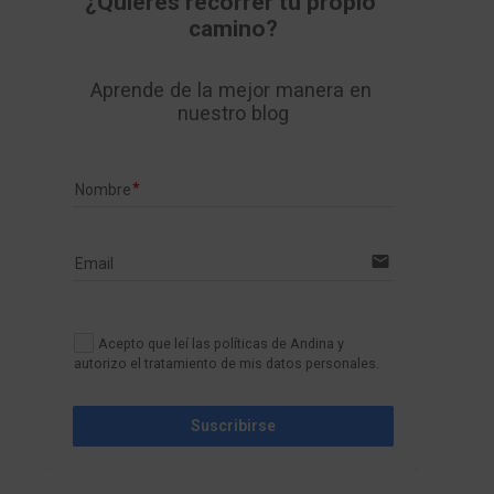
¿Quieres recorrer tu propio 
camino?
Aprende de la mejor manera en 
nuestro blog
Nombre
email
Email
Acepto que leí las políticas de Andina y
autorizo el tratamiento de mis datos personales.
Suscribirse