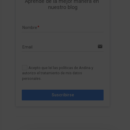
Aprende de la mejor manera en 
nuestro blog
Nombre
email
Email
Acepto que leí las políticas de Andina y
autorizo el tratamiento de mis datos
personales.
Suscribirse