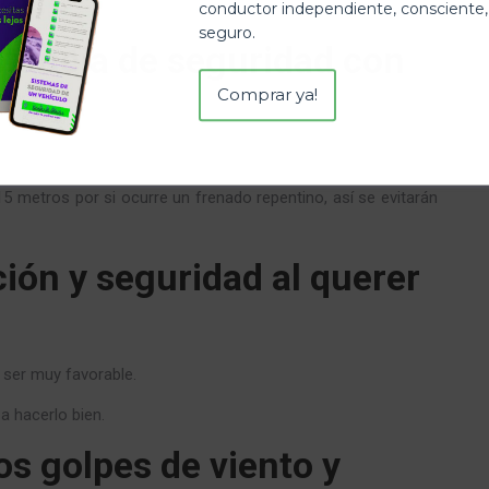
conductor independiente, consciente,
seguro.
stancia de seguridad con
Comprar ya!
metros por si ocurre un frenado repentino, así se evitarán
ión y seguridad al querer
 ser muy favorable.
a hacerlo bien.
os golpes de viento y