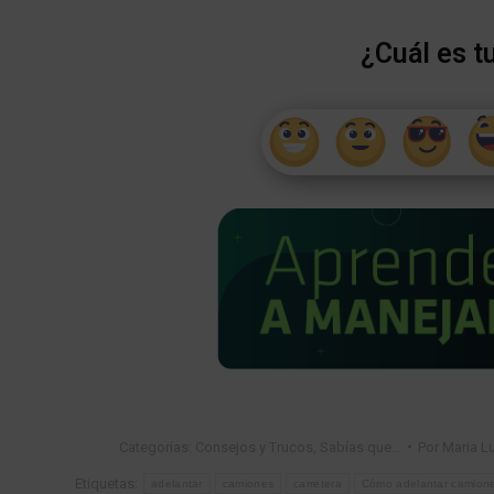
¿Cuál es t
Categorías:
Consejos y Trucos
,
Sabías que…
Por
Maria Lu
Etiquetas:
adelantar
camiones
carretera
Cómo adelantar camiones