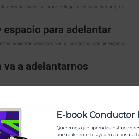
a cercana, hacer un cruce o llegar a un lugar cercano, no
 espacio para adelantar
seemos adelantar debemos ver si contamos con el espacio
n va a adelantarnos
mos revisar si un vehículo desea pasarnos a nosotros.
 direccionales
E-book Conductor 
Queremos que aprendas instrucciones
no colocamos las luces direccionales, ningún piloto sabrá que
que realmente te ayuden a construir