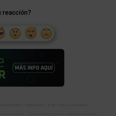
u reacción?
isa Ortiz Berrio
septiembre 7, 2018
Deja un comentario
 en las carreteras
Cómo adelantar vehículos
distancia de seguridad