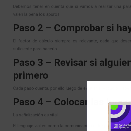
Debemos tener en cuenta que si vamos a realizar una parad
valen la pena los apuros.
Paso 2 – Comprobar si hay
El factor de cálculo siempre es relevante, cada que de
suficiente para hacerlo.
Paso 3 – Revisar si alguie
primero
Cada paso cuenta, por ello luego de evaluar el espacio, debe
Paso 4 – Colocar las luces
La señalización es vital.
El lenguaje vial es como la comunicación entre personas, si 