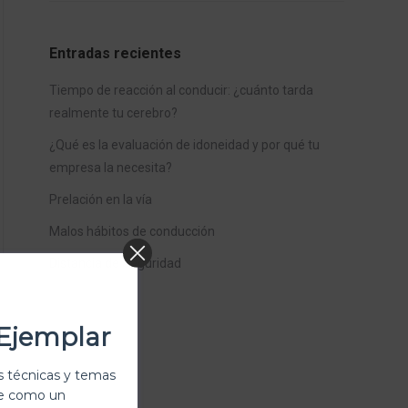
Entradas recientes
Tiempo de reacción al conducir: ¿cuánto tarda
realmente tu cerebro?
¿Qué es la evaluación de idoneidad y por qué tu
empresa la necesita?
Prelación en la vía
Malos hábitos de conducción
Distancia de Seguridad
Ejemplar
 técnicas y temas
te como un