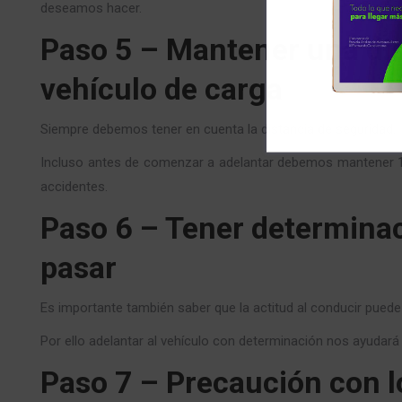
deseamos hacer.
Paso 5 – Mantener una di
vehículo de carga
Siempre debemos tener en cuenta la distancia de seguridad.
Incluso antes de comenzar a adelantar debemos mantener 15 
accidentes.
Paso 6 – Tener determinac
pasar
Es importante también saber que la actitud al conducir puede
Por ello adelantar al vehículo con determinación nos ayudará 
Paso 7 – Precaución con l