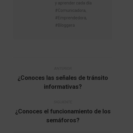
y aprender cada día
#Comunicadora,
#Emprendedora,
#Bloggera
Navegación
ANTERIOR
entre
¿Conoces las señales de tránsito
Publicación
informativas?
publicaciones
anterior:
SIGUIENTE
¿Conoces el funcionamiento de los
Publicación
semáforos?
siguiente: