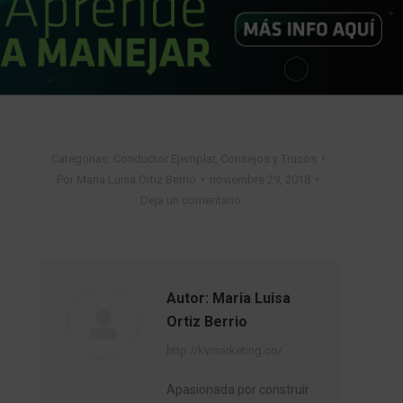
Categorías:
Conductor Ejemplar
,
Consejos y Trucos
Por
Maria Luisa Ortiz Berrio
noviembre 29, 2018
Deja un comentario
Autor:
Maria Luisa
Ortiz Berrio
http://kvmarketing.co/
Apasionada por construir