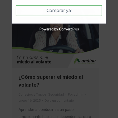
Comprar ya!
Powered by Convert Plus
¿Cómo superar el miedo al
volante?
Consejos y Trucos
,
Seguridad
Por
admin
enero 16, 2025
Deja un comentario
Aprender a conducir es un paso
emocionante hacia la independencia, pero